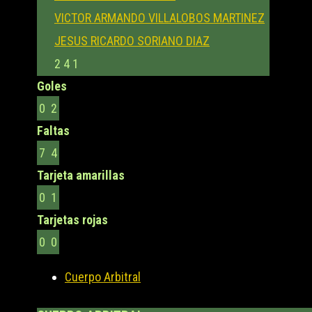
VICTOR ARMANDO VILLALOBOS MARTINEZ
JESUS RICARDO SORIANO DIAZ
2
4
1
Goles
0
2
Faltas
7
4
Tarjeta amarillas
0
1
Tarjetas rojas
0
0
Cuerpo Arbitral