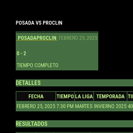
POSADA VS PROCLIN
POSADA
PROCLIN
FEBRERO 25, 2025
0
-
2
TIEMPO COMPLETO
DETALLES
FECHA
TIEMPO
LA LIGA
TEMPORADA
T
FEBRERO 25, 2025
7:30 PM
MARTES
INVIERNO 2025
40
RESULTADOS