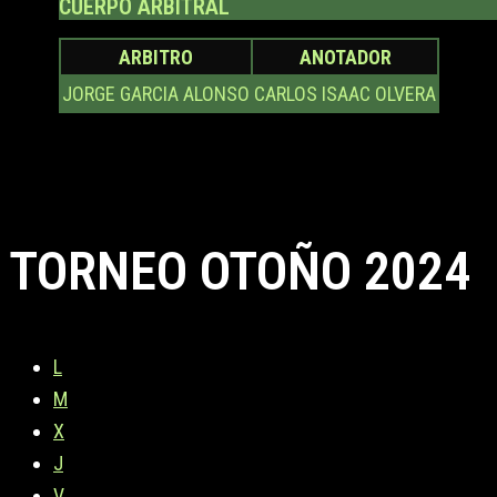
CUERPO ARBITRAL
ARBITRO
ANOTADOR
JORGE GARCIA ALONSO
CARLOS ISAAC OLVERA
TORNEO OTOÑO 2024
L
M
X
J
V