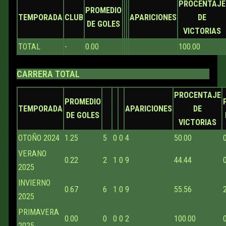
PROCENTAJE
PROMEDIO
TEMPORADA
CLUB
APARICIONES
DE
DE GOLES
VICTORIAS
TOTAL
-
0.00
100.00
CARRERA TOTAL
PROCENTAJE
PROMEDIO
TEMPORADA
APARICIONES
DE
DE GOLES
VICTORIAS
OTOÑO 2024
1.25
5
0
0
4
50.00
VERANO
0.22
2
1
0
9
44.44
2025
INVIERNO
0.67
6
1
0
9
55.56
2025
PRIMAVERA
0.00
0
0
0
2
100.00
2025