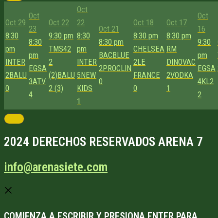
Oct
Oct
Oct
Oct 29
Oct 22
22
Oct 18
Oct 17
23
Oct 21
16
8:30
9:30 pm
8:30
8:30 pm
8:30 pm
8:30
8:30 pm
9:30
pm
TMS42
pm
CHELSEA
RM
pm
BACBLUE
pm
INTER
2
INTER
2
LE
DINOVAC
EGSA
2
PROCLIN
EGSA
2
BALU
(2)
BALU
5
NEW
FRANCE
2
VODKA
3
ATV
0
4
KL2
0
2 (3)
KIDS
0
1
4
2
1
2024 DERECHOS RESERVADOS ARENA 7
info@arenasiete.com
COMIENZA A ESCRIBIR Y PRESIONA ENTER PARA