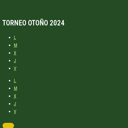
TORNEO OTOÑO 2024
L
M
X
J
V
L
M
X
J
V