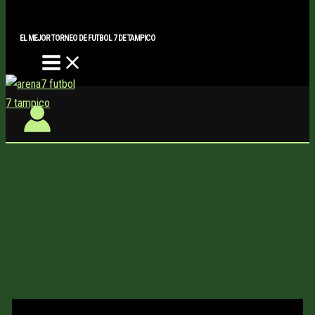
Main
Buscar..
Ir
Menu
al
EL MEJOR TORNEO DE FUTBOL 7 DE TAMPICO
contenido