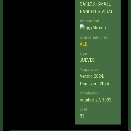
CARLOS ISMAEL
BAÑUELOS VIDAL
Nacionalidad
México
Equipos anteriores
ALE
Ligas
JUEVES
Temporadas
Verano 2024,
Primavera 2024
Cumpleaños
octubre 27, 1992
Edad
33