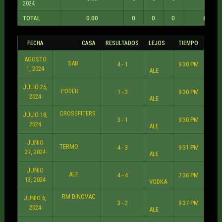
2024
TOTAL
0.00
0
0
0
8
FECHA
CASA
RESULTADOS
LEJOS
TIEMPO
AGOSTO
SAB
4 - 1
9:30 PM
1, 2024
ALE
JULIO 25,
PODER
1 - 3
9:30 PM
2024
ALE
CROSSFITERS
JULIO 18,
3 - 1
9:30 PM
2024
ALE
JUNIO
TERMO
4 - 3
9:31 PM
27, 2024
ALE
JUNIO
ALE
4 - 4
7:36 PM
13, 2024
VODKA
RM DINOVAC
JUNIO 6,
3 - 2
9:37 PM
2024
ALE