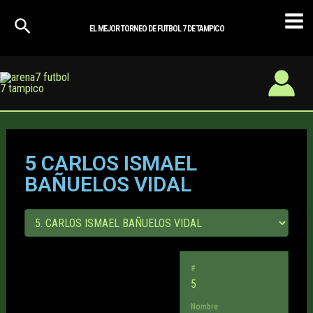
Ir
Mai
al
EL MEJOR TORNEO DE FUTBOL 7 DE TAMPICO
Men
contenido
5
CARLOS ISMAEL
BAÑUELOS VIDAL
#
5
Nombre