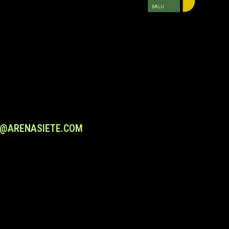
BALU
0
ATV
O@ARENASIETE.COM