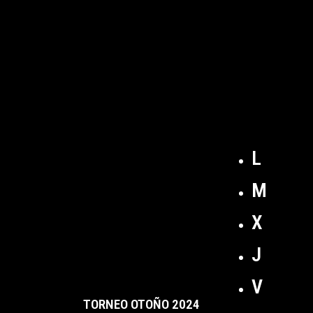
L
M
X
J
V
TORNEO OTOÑO 2024