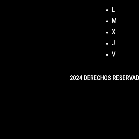
L
M
X
J
V
2024 DERECHOS RESERVAD