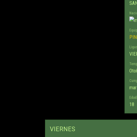
SAN
Naci
Equi
PIN
Liga
VIE
Temp
Oto
Cump
mar
Edad
18
VIERNES