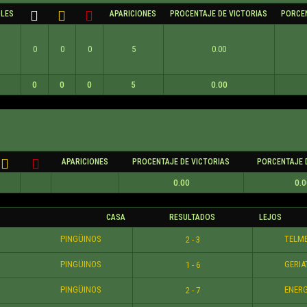
OLES
APARICIONES
PROCENTAJE DE VICTORIAS
PORCEN
0
0
0
5
0.00
0
0
0
5
0.00
APARICIONES
PROCENTAJE DE VICTORIAS
PORCENTAJE 
0.00
0.0
CASA
RESULTADOS
LEJOS
PINGÜINOS
TELM
2 - 3
PINGÜINOS
GERIA
1 - 6
PINGÜINOS
ENER
2 - 7