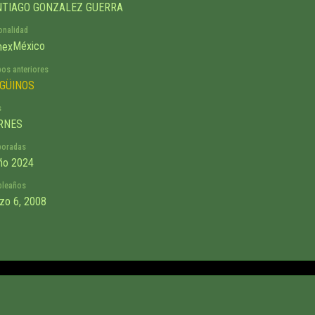
TIAGO GONZALEZ GUERRA
onalidad
México
pos anteriores
GÜINOS
s
RNES
oradas
ño 2024
leaños
zo 6, 2008