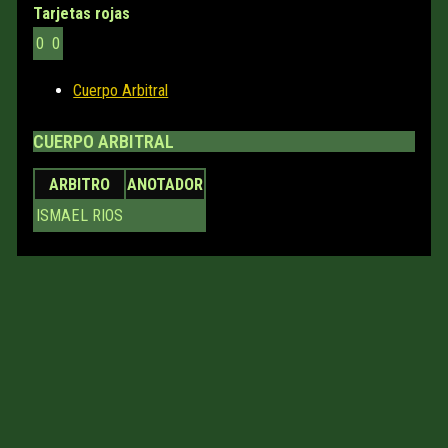
Tarjetas rojas
0
0
Cuerpo Arbitral
CUERPO ARBITRAL
ARBITRO
ANOTADOR
ISMAEL RIOS