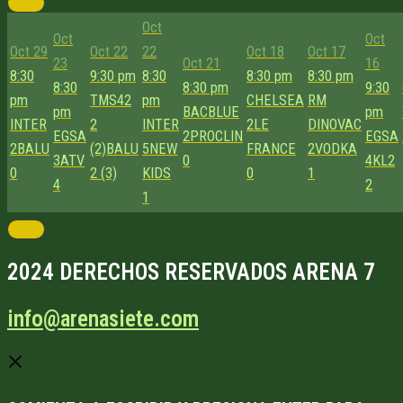
Oct
Oct
Oct
Oct 29
Oct 22
22
Oct 18
Oct 17
23
Oct 21
16
8:30
9:30 pm
8:30
8:30 pm
8:30 pm
8:30
8:30 pm
9:30
pm
TMS42
pm
CHELSEA
RM
pm
BACBLUE
pm
INTER
2
INTER
2
LE
DINOVAC
EGSA
2
PROCLIN
EGSA
2
BALU
(2)
BALU
5
NEW
FRANCE
2
VODKA
3
ATV
0
4
KL2
0
2 (3)
KIDS
0
1
4
2
1
2024 DERECHOS RESERVADOS ARENA 7
info@arenasiete.com