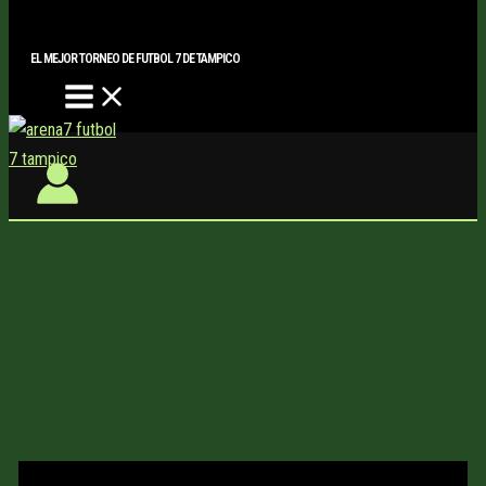
Main
Buscar..
Ir
Menu
al
EL MEJOR TORNEO DE FUTBOL 7 DE TAMPICO
contenido