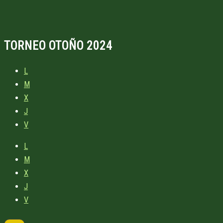
TORNEO OTOÑO 2024
L
M
X
J
V
L
M
X
J
V