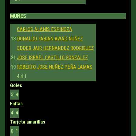
MUÑES
CARLOS ALANIS ESPINOZA
18
DONALDO FABIAN AWAD NUÑEZ
EDDER JAIR HERNANDEZ RODRIGUEZ
21
JOSE ISRAEL CASTILLO GONZALEZ
10
ROBERTO JOSE NUÑEZ PEÑA LAMAS
4
4
1
Goles
5
4
Faltas
4
4
Tarjeta amarillas
0
1