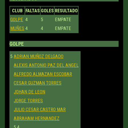
CLUB
FALTAS
GOLES
RESULTADO
GOLPE
4
5
EMPATE
MUÑES
4
4
EMPATE
GOLPE
5
ADRIAN MUÑOZ DELGADO
ALEXIS ANTONIO PAZ DEL ANGEL
ALFREDO ALMAZAN ESCOBAR
CESAR GUZMAN TORRES
JOHAN DE LEON
JORGE TORRES
JULIO CESAR CASTRO MAR
ABRAHAM HERNANDEZ
5
4