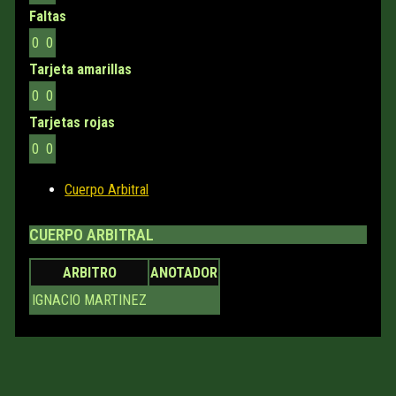
Faltas
0
0
Tarjeta amarillas
0
0
Tarjetas rojas
0
0
Cuerpo Arbitral
CUERPO ARBITRAL
ARBITRO
ANOTADOR
IGNACIO MARTINEZ