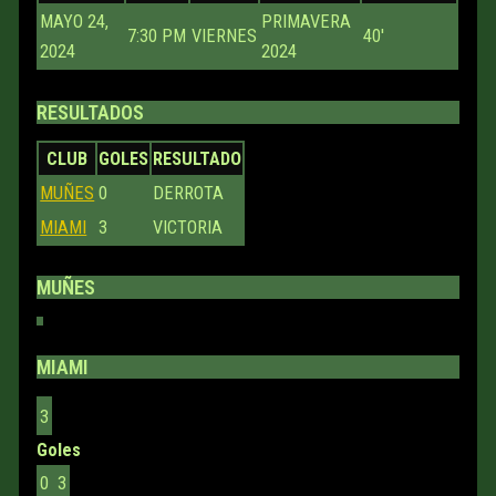
MAYO 24,
PRIMAVERA
7:30 PM
VIERNES
40'
2024
2024
RESULTADOS
CLUB
GOLES
RESULTADO
MUÑES
0
DERROTA
MIAMI
3
VICTORIA
MUÑES
MIAMI
3
Goles
0
3