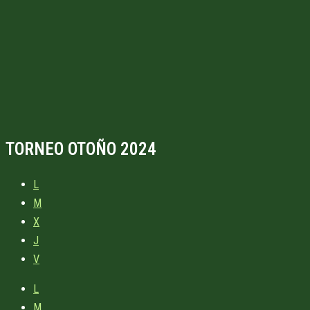
TORNEO OTOÑO 2024
L
M
X
J
V
L
M