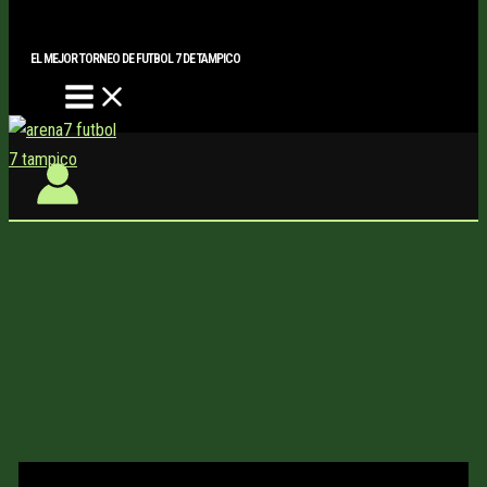
Main
Buscar..
Ir
Menu
al
EL MEJOR TORNEO DE FUTBOL 7 DE TAMPICO
contenido