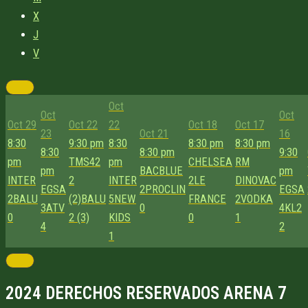
X
J
V
Oct
Oct
Oct
Oct 29
Oct 22
22
Oct 18
Oct 17
23
Oct 21
16
8:30
9:30 pm
8:30
8:30 pm
8:30 pm
8:30
8:30 pm
9:30
pm
TMS42
pm
CHELSEA
RM
pm
BACBLUE
pm
INTER
2
INTER
2
LE
DINOVAC
EGSA
2
PROCLIN
EGSA
2
BALU
(2)
BALU
5
NEW
FRANCE
2
VODKA
3
ATV
0
4
KL2
0
2 (3)
KIDS
0
1
4
2
1
2024 DERECHOS RESERVADOS ARENA 7