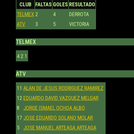
CLUB
FALTAS
GOLES
RESULTADO
TELMEX
2
4
DERROTA
ATV
3
5
VICTORIA
TELMEX
4
2
1
ATV
11
ALAN DE JESUS RODRIGUEZ RAMIREZ
12
EDUARDO DAVID VAZQUEZ MELGAR
8
JORGE ISMAEL OCHOA ALBO
17
JOSE EDUARDO SOLANO MOLAR
5
JOSE MANUEL ARTEAGA ARTEAGA