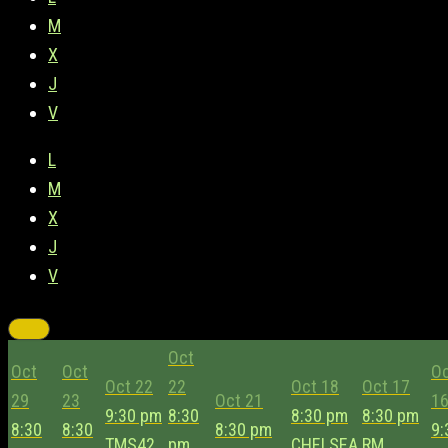
M
X
J
V
L
M
X
J
V
Oct
Oct
Oct
O
Oct 22
22
Oct 18
Oct 17
29
23
Oct 21
1
9:30 pm
8:30
8:30 pm
8:30 pm
8:30
8:30
8:30 pm
9:
TMS42
pm
CHELSEA
RM