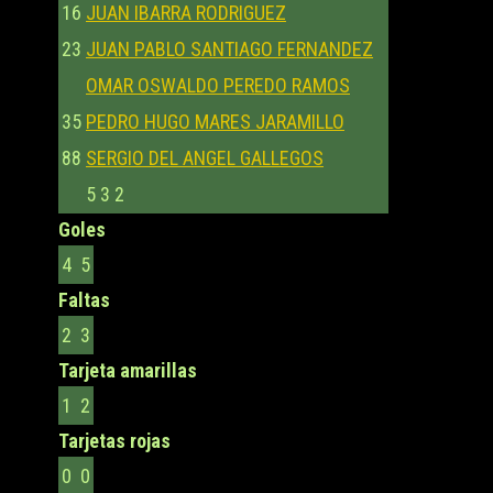
16
JUAN IBARRA RODRIGUEZ
23
JUAN PABLO SANTIAGO FERNANDEZ
OMAR OSWALDO PEREDO RAMOS
35
PEDRO HUGO MARES JARAMILLO
88
SERGIO DEL ANGEL GALLEGOS
5
3
2
Goles
4
5
Faltas
2
3
Tarjeta amarillas
1
2
Tarjetas rojas
0
0