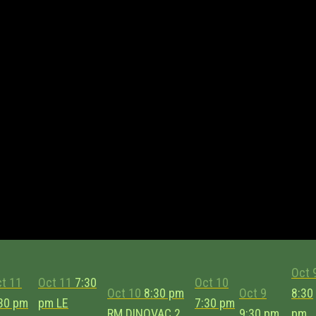
Oct 
t 11
Oct 11
7:30
Oct 10
Oct 10
8:30 pm
Oct 9
8:30
30 pm
pm
LE
7:30 pm
RM DINOVAC
2
9:30 pm
pm