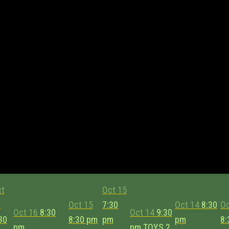
ct
Oct 15
6
Oct 15
7:30
Oct 14
8:30
Oc
Oct 16
8:30
Oct 14
9:30
30
8:30 pm
pm
pm
8:
pm
pm
TOYS
2