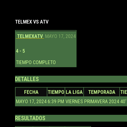
TELMEX VS ATV
TELMEX
ATV
MAYO 17, 2024
4
-
5
TIEMPO COMPLETO
DETALLES
FECHA
TIEMPO
LA LIGA
TEMPORADA
TI
MAYO 17, 2024
6:39 PM
VIERNES
PRIMAVERA 2024
40'
RESULTADOS