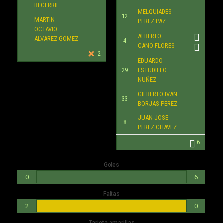
BECERRIL
MELQUIADES
12
MARTIN
PEREZ PAZ
OCTAVIO
ALBERTO
ALVAREZ GOMEZ
4
CANO FLORES
2
EDUARDO
29
ESTUDILLO
NUÑEZ
GILBERTO IVAN
33
BORJAS PEREZ
JUAN JOSE
8
PEREZ CHAVEZ
6
Goles
0
6
Faltas
2
0
Tarjeta amarillas