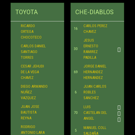
TOYOTA
CHE-DIABLOS
RICARDO
CARLOS PEREZ
16
ORTEGA
CHAVEZ
CHOCOTECO
JESUS
CARLOS DANIEL
ERNESTO
30
SANTIAGO
RAMIREZ
TORRES
PADILLA
CESAR JEHUDI
JORGE DANIEL
DE LA VEGA
69
HERNANDEZ
CHAVEZ
HERNANDEZ
DIEGO ARMANDO
JUAN CARLOS
NUÑEZ
6
ROBLES
VAZQUEZ
SANCHEZ
JUAN JOSE
LUIS
BAUTISTA
70
CASTELAN DEL
REYNA
ANGEL
RODRIGO
MANUEL COLL
5
ANTONIO LARA
SALDAÑA