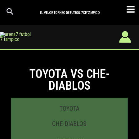
Ir
Mai
al
EL MEJOR TORNEO DE FUTBOL 7 DE TAMPICO
Men
contenido
TOYOTA VS CHE-
DIABLOS
TOYOTA
CHE-DIABLOS