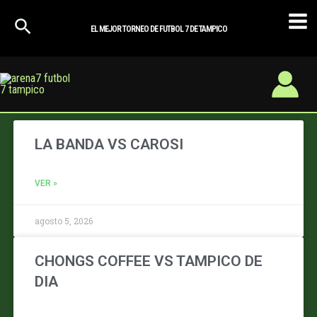
Ir
Mai
al
EL MEJOR TORNEO DE FUTBOL 7 DE TAMPICO
Men
contenido
Page
Page
Page
Page
Page
LA BANDA VS CAROSI
VER »
agosto 5, 2026
CHONGS COFFEE VS TAMPICO DE
DIA