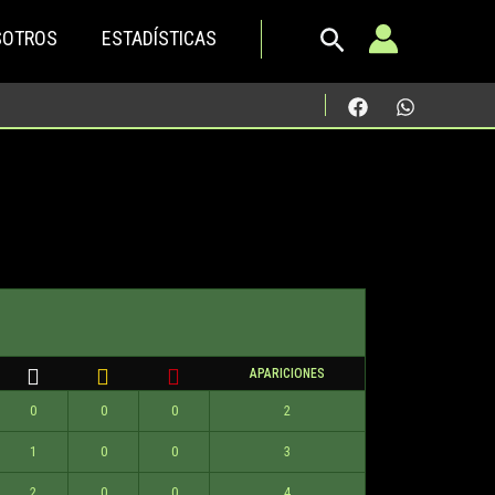
SOTROS
ESTADÍSTICAS
APARICIONES
0
0
0
2
1
0
0
3
2
0
0
4