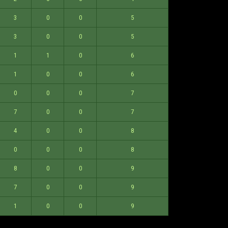
3
0
0
5
3
0
0
5
1
1
0
6
1
0
0
6
0
0
0
7
7
0
0
7
4
0
0
8
0
0
0
8
8
0
0
9
7
0
0
9
1
0
0
9