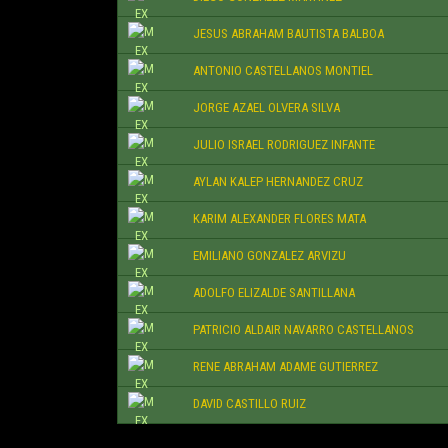
JESUS ABRAHAM BAUTISTA BALBOA
ANTONIO CASTELLANOS MONTIEL
JORGE AZAEL OLVERA SILVA
JULIO ISRAEL RODRIGUEZ INFANTE
AYLAN KALEP HERNANDEZ CRUZ
KARIM ALEXANDER FLORES MATA
EMILIANO GONZALEZ ARVIZU
ADOLFO ELIZALDE SANTILLANA
PATRICIO ALDAIR NAVARRO CASTELLANOS
RENE ABRAHAM ADAME GUTIERREZ
DAVID CASTILLO RUIZ