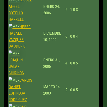
MIGUEL
ANGEL
ENERO 24,
2
1
0
3
BOTELLO
2006
HARRELL
HEBER
HAZAEL
DICIEMBRE
0
0
0
4
VAZQUEZ
10, 1999
DADDERIO
JOAQUIN
ENERO 31,
4
0
0
5
GALAR
2006
CHIRINOS
CARLOS
DANIEL
MARZO 14,
2
0
0
5
ESPINOSA
2003
RODRIGUEZ