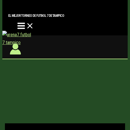
Main
Buscar..
Ir
Menu
al
EL MEJOR TORNEO DE FUTBOL 7 DE TAMPICO
contenido