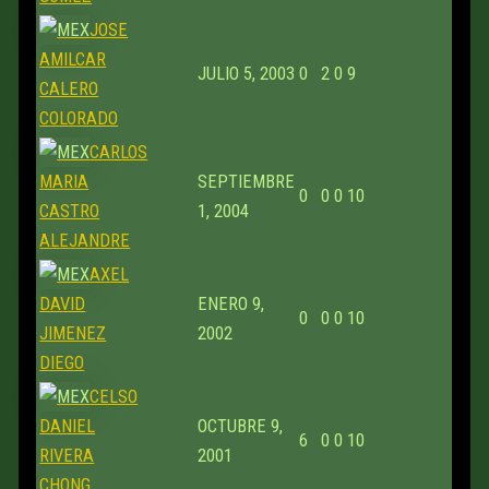
JOSE
AMILCAR
JULIO 5, 2003
0
2
0
9
CALERO
COLORADO
CARLOS
MARIA
SEPTIEMBRE
0
0
0
10
CASTRO
1, 2004
ALEJANDRE
AXEL
DAVID
ENERO 9,
0
0
0
10
JIMENEZ
2002
DIEGO
CELSO
DANIEL
OCTUBRE 9,
6
0
0
10
RIVERA
2001
CHONG