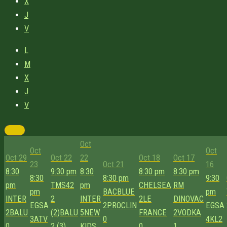
X
J
V
L
M
X
J
V
Oct
Oct
Oct
Oct 29
Oct 22
22
Oct 18
Oct 17
23
Oct 21
16
8:30
9:30 pm
8:30
8:30 pm
8:30 pm
8:30
8:30 pm
9:30
pm
TMS42
pm
CHELSEA
RM
pm
BACBLUE
pm
INTER
2
INTER
2
LE
DINOVAC
EGSA
2
PROCLIN
EGSA
2
BALU
(2)
BALU
5
NEW
FRANCE
2
VODKA
3
ATV
0
4
KL2
0
2 (3)
KIDS
0
1