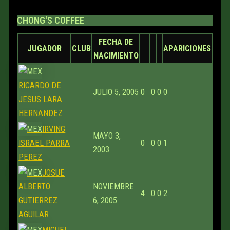
CHONG'S COFFEE
FECHA DE
JUGADOR
CLUB
APARICIONES
NACIMIENTO
RICARDO DE
JULIO 5, 2005
0
0
0
0
JESUS LARA
HERNANDEZ
IRVING
MAYO 3,
ISRAEL PARRA
0
0
0
1
2003
PEREZ
JOSUE
ALBERTO
NOVIEMBRE
4
0
0
2
GUTIERREZ
6, 2005
AGUILAR