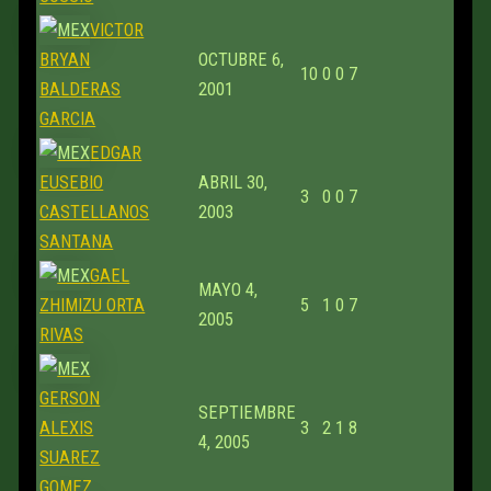
VICTOR
BRYAN
OCTUBRE 6,
10
0
0
7
BALDERAS
2001
GARCIA
EDGAR
EUSEBIO
ABRIL 30,
3
0
0
7
CASTELLANOS
2003
SANTANA
GAEL
MAYO 4,
ZHIMIZU ORTA
5
1
0
7
2005
RIVAS
GERSON
SEPTIEMBRE
ALEXIS
3
2
1
8
4, 2005
SUAREZ
GOMEZ