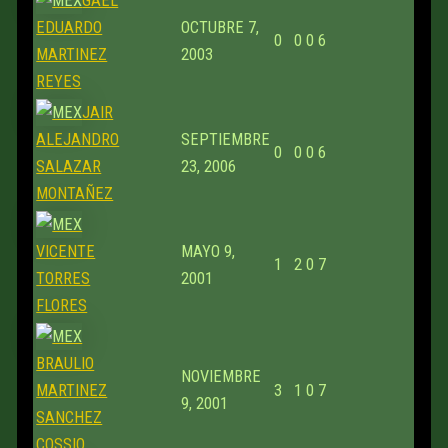
GAEL
EDUARDO
OCTUBRE 7,
0
0
0
6
MARTINEZ
2003
REYES
JAIR
ALEJANDRO
SEPTIEMBRE
0
0
0
6
SALAZAR
23, 2006
MONTAÑEZ
VICENTE
MAYO 9,
1
2
0
7
TORRES
2001
FLORES
BRAULIO
NOVIEMBRE
MARTINEZ
3
1
0
7
9, 2001
SANCHEZ
COSSIO