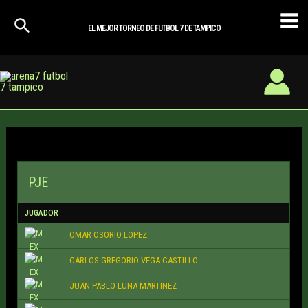
Ir
Mai
al
EL MEJOR TORNEO DE FUTBOL 7 DE TAMPICO
Men
contenido
PJE
JUGADOR
OMAR OSORIO LOPEZ
CARLOS GREGORIO VEGA CASTILLO
JUAN PABLO LUNA MARTINEZ