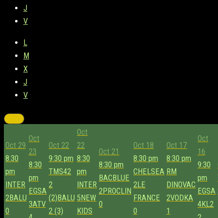
J
V
L
M
X
J
V
Oct
Oct
Oct
Oct 29
Oct 22
22
Oct 18
Oct 17
23
Oct 21
16
8:30
9:30 pm
8:30
8:30 pm
8:30 pm
8:30
8:30 pm
9:30
pm
TMS42
pm
CHELSEA
RM
pm
BACBLUE
pm
INTER
2
INTER
2
LE
DINOVAC
EGSA
2
PROCLIN
EGSA
2
BALU
(2)
BALU
5
NEW
FRANCE
2
VODKA
3
ATV
0
4
KL2
0
2 (3)
KIDS
0
1
4
2