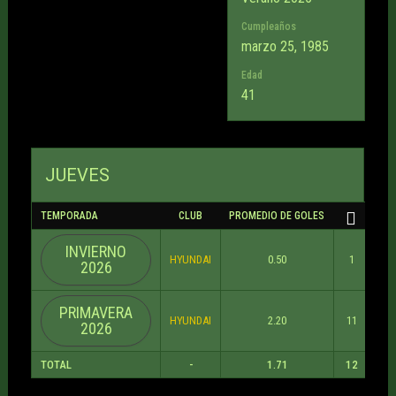
Cumpleaños
marzo 25, 1985
Edad
41
JUEVES
TEMPORADA
CLUB
PROMEDIO DE GOLES
INVIERNO
HYUNDAI
0.50
1
0
2026
PRIMAVERA
HYUNDAI
2.20
11
0
2026
TOTAL
-
1.71
12
0