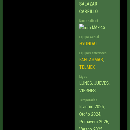
SALAZAR
CARRILLO
Nacionalidad
México
Equipo Actual
HYUNDAI
Equipos anteriores
FANTASMAS
,
TELMEX
Ligas
LUNES, JUEVES,
VIERNES
Temporadas
Invierno 2026,
Otoño 2024,
Primavera 2026,
Verano 2025