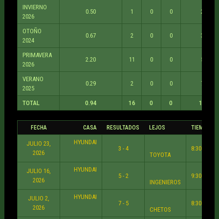
INVIERNO
0.50
1
0
0
2
2026
OTOÑO
0.67
2
0
0
3
2024
PRIMAVERA
2.20
11
0
0
5
2026
VERANO
0.29
2
0
0
7
2025
TOTAL
0.94
16
0
0
17
FECHA
CASA
RESULTADOS
LEJOS
TIEMPO
HYUNDAI
JULIO 23,
3 - 4
8:30 PM
2026
TOYOTA
HYUNDAI
JULIO 16,
5 - 2
9:30 PM
2026
INGENIEROS
HYUNDAI
JULIO 2,
7 - 5
8:30 PM
2026
CHETOS