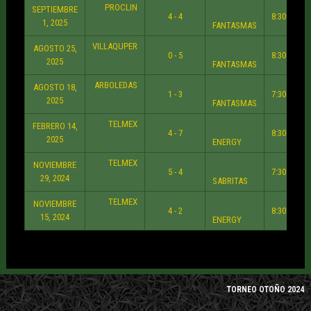
PROCLIN
SEPTIEMBRE
4 - 4
8:30 PM
1, 2025
FANTASMAS
VILLAQUPER
AGOSTO 25,
0 - 5
8:30 PM
2025
FANTASMAS
ARBOLEDAS
AGOSTO 18,
1 - 3
7:30 PM
2025
FANTASMAS
TELMEX
FEBRERO 14,
4 - 7
8:30 PM
2025
ENERGY
TELMEX
NOVIEMBRE
5 - 4
7:30 PM
29, 2024
SABRITAS
TELMEX
NOVIEMBRE
4 - 2
8:30 PM
15, 2024
ENERGY
TORNEO OTOÑO 2024