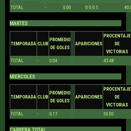
TOTAL
-
0.00
0
0
0
5
40.
MARTES
PROCENTAJE
PROMEDIO
TEMPORADA
CLUB
APARICIONES
DE
DE GOLES
VICTORIAS
TOTAL
-
0.04
43.48
MIERCOLES
PROCENTAJE
PROMEDIO
TEMPORADA
CLUB
APARICIONES
DE
DE GOLES
VICTORIAS
TOTAL
-
0.17
50.00
CARRERA TOTAL