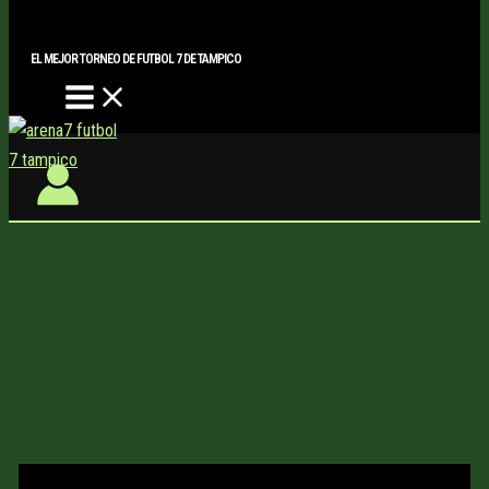
Main
Buscar..
Ir
Menu
al
EL MEJOR TORNEO DE FUTBOL 7 DE TAMPICO
contenido