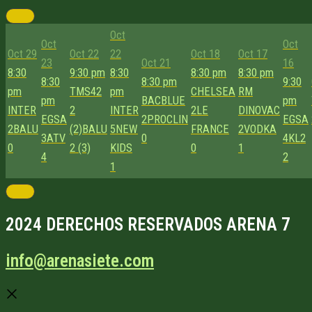
Oct
Oct
Oct
Oct 29
Oct 22
22
Oct 18
Oct 17
23
Oct 21
16
8:30
9:30 pm
8:30
8:30 pm
8:30 pm
8:30
8:30 pm
9:30
pm
TMS42
pm
CHELSEA
RM
pm
BACBLUE
pm
INTER
2
INTER
2
LE
DINOVAC
EGSA
2
PROCLIN
EGSA
2
BALU
(2)
BALU
5
NEW
FRANCE
2
VODKA
3
ATV
0
4
KL2
0
2 (3)
KIDS
0
1
4
2
1
2024 DERECHOS RESERVADOS ARENA 7
info@arenasiete.com