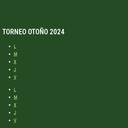
TORNEO OTOÑO 2024
L
M
X
J
V
L
M
X
J
V