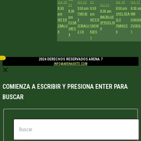
Oct 29
Oct 22
22
Oct 18
Oct 17
23
Oct 21
8:30
9:30 pm
8:30
8:30 pm
8:30 p
8:30
8:30 pm
pm
TMS42
pm
CHELSEA
RM
pm
BACBLUE
INTER
2
INTER
2
LE
DINOV
EGSA
2
PROCLIN
2
BALU
(2)
BALU
5
NEW
FRANCE
2
VODK
3
ATV
0
0
2 (3)
KIDS
0
1
4
1
2024 DERECHOS RESERVADOS ARENA 7
INFO@ARENASIETE.COM
COMIENZA A ESCRIBIR Y PRESIONA ENTER PARA
BUSCAR