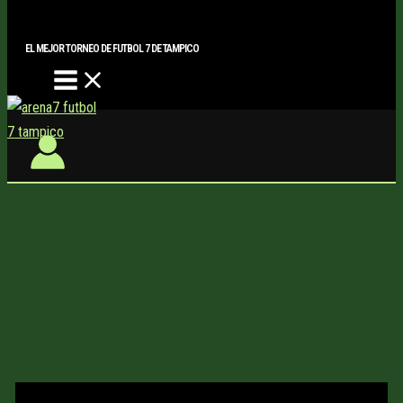
Main
Buscar..
Ir
Menu
al
EL MEJOR TORNEO DE FUTBOL 7 DE TAMPICO
contenido