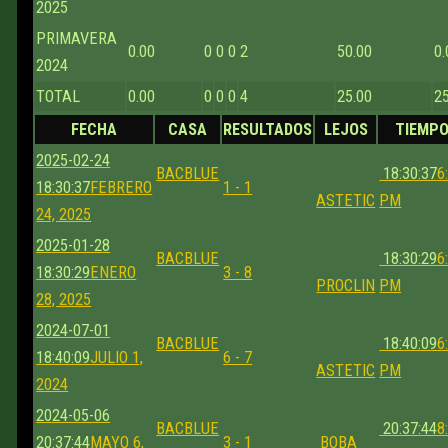
2025
PRIMAVERA
0.00
0
0
0
2
50.00
0.
2024
TOTAL
0.00
0
0
0
4
25.00
2
FECHA
CASA
RESULTADOS
LEJOS
TIEMP
2025-02-24
BACBLUE
18:30:37
6
18:30:37
FEBRERO
1 - 1
ASTETIC
PM
24, 2025
2025-01-28
BACBLUE
18:30:29
6
18:30:29
ENERO
3 - 8
PROCLIN
PM
28, 2025
2024-07-01
BACBLUE
18:40:09
6
18:40:09
JULIO 1,
6 - 7
ASTETIC
PM
2024
2024-05-06
BACBLUE
20:37:44
8
20:37:44
MAYO 6,
3 - 1
BOBA