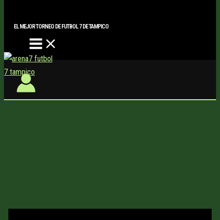
Main
Buscar..
Ir
Menu
al
EL MEJOR TORNEO DE FUTBOL 7 DE TAMPICO
contenido