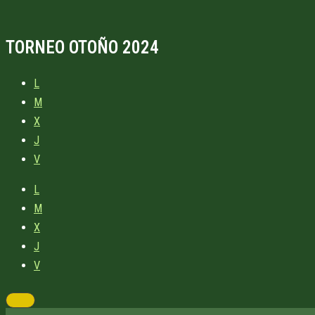
TORNEO OTOÑO 2024
L
M
X
J
V
L
M
X
J
V