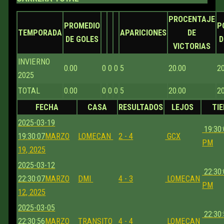
PROCENTAJE
PROMEDIO
P
TEMPORADA
APARICIONES
DE
DE GOLES
D
VICTORIAS
INVIERNO
0.00
0
0
0
5
20.00
2
2025
TOTAL
0.00
0
0
0
5
20.00
2
FECHA
CASA
RESULTADOS
LEJOS
TI
2025-03-19
19:30:
19:30:07
MARZO
LOMECAN
2 - 4
GCX
PM
19, 2025
2025-03-12
22:30:
22:30:07
MARZO
DMI
4 - 3
LOMECAN
PM
12, 2025
2025-03-05
22:30:
22:30:56
MARZO
TRANSITO
4 - 4
LOMECAN