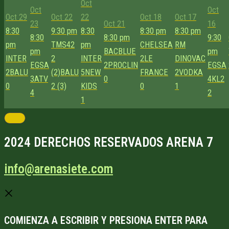
Oct
Oct
Oct
Oct 29
Oct 22
22
Oct 18
Oct 17
23
Oct 21
16
8:30
9:30 pm
8:30
8:30 pm
8:30 pm
8:30
8:30 pm
9:30
pm
TMS42
pm
CHELSEA
RM
pm
BACBLUE
pm
INTER
2
INTER
2
LE
DINOVAC
EGSA
2
PROCLIN
EGSA
2
BALU
(2)
BALU
5
NEW
FRANCE
2
VODKA
3
ATV
0
4
KL2
0
2 (3)
KIDS
0
1
4
2
1
2024 DERECHOS RESERVADOS ARENA 7
info@arenasiete.com
COMIENZA A ESCRIBIR Y PRESIONA ENTER PARA