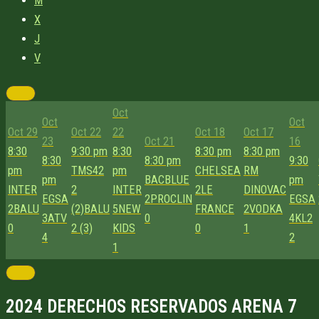
M
X
J
V
Oct
Oct
Oct
Oct 29
Oct 22
22
Oct 18
Oct 17
23
Oct 21
16
8:30
9:30 pm
8:30
8:30 pm
8:30 pm
8:30
8:30 pm
9:30
pm
TMS42
pm
CHELSEA
RM
pm
BACBLUE
pm
INTER
2
INTER
2
LE
DINOVAC
EGSA
2
PROCLIN
EGSA
2
BALU
(2)
BALU
5
NEW
FRANCE
2
VODKA
3
ATV
0
4
KL2
0
2 (3)
KIDS
0
1
4
2
1
2024 DERECHOS RESERVADOS ARENA 7