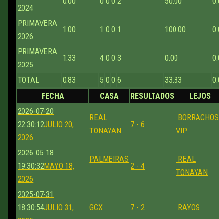
0.00
0
0
0
2
50.00
0.
2024
PRIMAVERA
1.00
1
0
0
1
100.00
0.
2026
PRIMAVERA
1.33
4
0
0
3
0.00
0.
2025
TOTAL
0.83
5
0
0
6
33.33
0.
FECHA
CASA
RESULTADOS
LEJOS
2026-07-20
REAL
BORRACHOS
22:30:12
JULIO 20,
7 - 6
TONAYAN
VIP
2026
2026-05-18
PALMEIRAS
REAL
19:30:32
MAYO 18,
2 - 4
TONAYAN
2026
2025-07-31
18:30:54
JULIO 31,
GCX
7 - 2
RAYOS