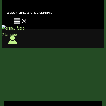
Main
Buscar..
Ir
Menu
al
EL MEJOR TORNEO DE FUTBOL 7 DE TAMPICO
contenido