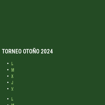
TORNEO OTOÑO 2024
L
M
X
J
V
L