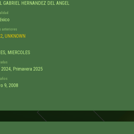
L GABRIEL HERNANDEZ DEL ANGEL
alidad
éxico
 anteriores
2
,
UNKNOWN
ES, MIERCOLES
radas
 2024, Primavera 2025
eaños
ro 9, 2008