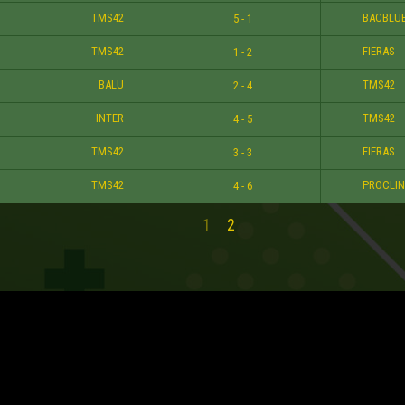
TMS42
BACBLU
5 - 1
TMS42
FIERAS
1 - 2
BALU
TMS42
2 - 4
INTER
TMS42
4 - 5
TMS42
FIERAS
3 - 3
TMS42
PROCLIN
4 - 6
1
2