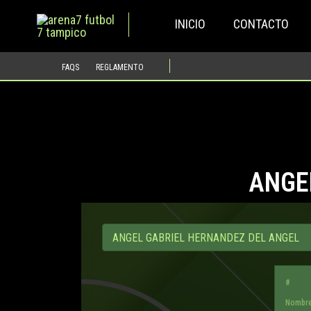
Ir
INICIO
CONTACTO
al
contenido
FAQS
REGLAMENTO
ANGE
#
Nombr