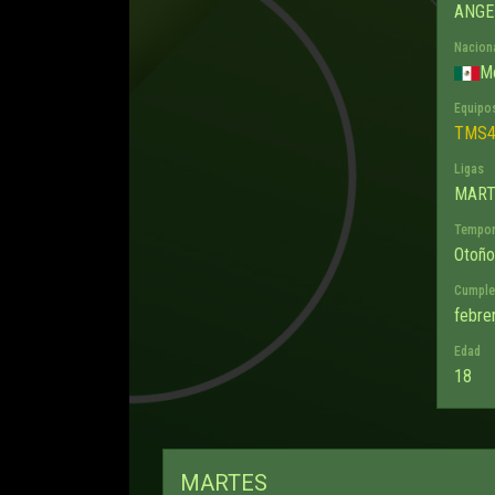
ANGE
Nacion
M
Equipos
TMS4
Ligas
MART
Tempo
Otoño
Cumpl
febre
Edad
18
MARTES