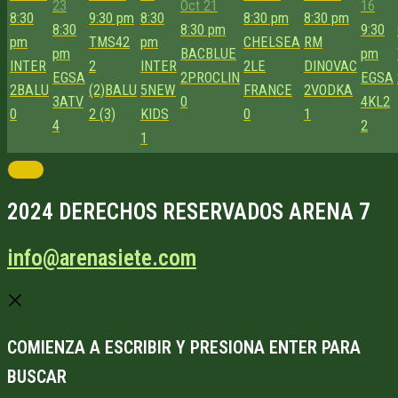
23
Oct 21
16
8:30
9:30 pm
8:30
8:30 pm
8:30 pm
8:30
8:30 pm
9:30
pm
TMS42
pm
CHELSEA
RM
pm
BACBLUE
pm
INTER
2
INTER
2
LE
DINOVAC
EGSA
2
PROCLIN
EGSA
2
BALU
(2)
BALU
5
NEW
FRANCE
2
VODKA
3
ATV
0
4
KL2
0
2 (3)
KIDS
0
1
4
2
1
2024 DERECHOS RESERVADOS ARENA 7
info@arenasiete.com
COMIENZA A ESCRIBIR Y PRESIONA ENTER PARA
BUSCAR