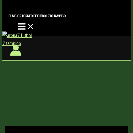
Main
Buscar..
Ir
Menu
al
EL MEJOR TORNEO DE FUTBOL 7 DE TAMPICO
contenido