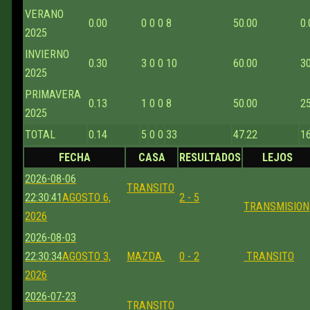
VERANO
0.00
0
0
0
8
50.00
0.
2025
INVIERNO
0.30
3
0
0
10
60.00
3
2025
PRIMAVERA
0.13
1
0
0
8
50.00
2
2025
TOTAL
0.14
5
0
0
33
47.22
1
FECHA
CASA
RESULTADOS
LEJOS
2026-08-06
TRANSITO
22:30:41
AGOSTO 6,
2 - 5
TRANSMISION
2026
2026-08-03
22:30:34
AGOSTO 3,
MAZDA
0 - 2
TRANSITO
2026
2026-07-23
TRANSITO