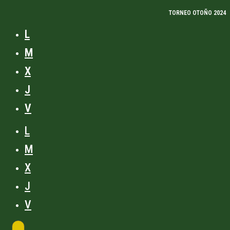
TORNEO OTOÑO 2024
L
M
X
J
V
L
M
X
J
V