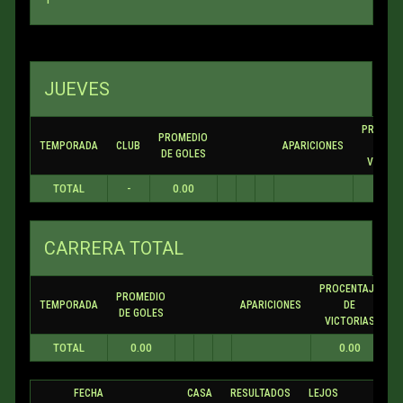
JUEVES
PROCEN
PROMEDIO
TEMPORADA
CLUB
APARICIONES
DE
DE GOLES
VICTOR
TOTAL
-
0.00
0.0
CARRERA TOTAL
PROCENTAJE
PROMEDIO
TEMPORADA
APARICIONES
DE
DE GOLES
VICTORIAS
TOTAL
0.00
0.00
FECHA
CASA
RESULTADOS
LEJOS