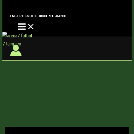
Main
Buscar..
Ir
Menu
al
EL MEJOR TORNEO DE FUTBOL 7 DE TAMPICO
contenido