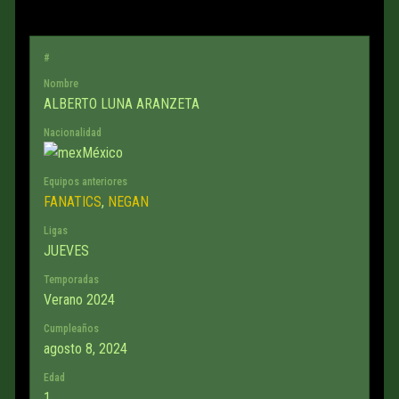
#
Nombre
ALBERTO LUNA ARANZETA
Nacionalidad
México
Equipos anteriores
FANATICS
,
NEGAN
Ligas
JUEVES
Temporadas
Verano 2024
Cumpleaños
agosto 8, 2024
Edad
1