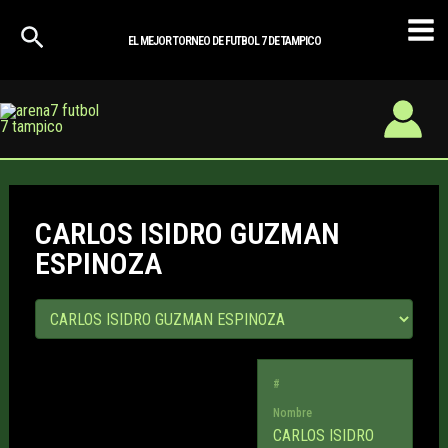
Ir
Mai
al
EL MEJOR TORNEO DE FUTBOL 7 DE TAMPICO
Men
contenido
CARLOS ISIDRO GUZMAN
ESPINOZA
#
Nombre
CARLOS ISIDRO