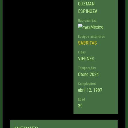
GUZMAN
ESPINOZA
Nacionalidad
México
Equipos anteriores
SABRITAS
Ligas
VIERNES
Temporadas
Otoño 2024
Cumpleaños
abril 12, 1987
Edad
39