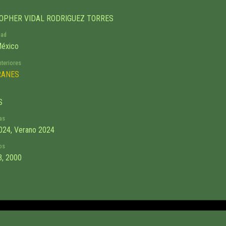
OPHER VIDAL RODRIGUEZ TORRES
dad
éxico
nteriores
RANES
S
as
024, Verano 2024
os
3, 2000