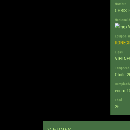
Nombre
CHRIST
Nacionali
M
Equipos a
KONEC
Ligas
VIERNE
Temporad
Otoño 2
Cumpleañ
enero 1
Edad
26
VIERNES