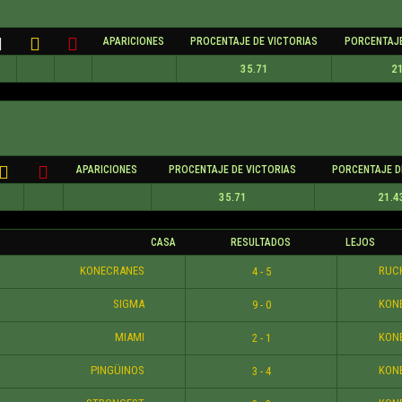
APARICIONES
PROCENTAJE DE VICTORIAS
PORCENTAJE
35.71
21
APARICIONES
PROCENTAJE DE VICTORIAS
PORCENTAJE D
35.71
21.4
CASA
RESULTADOS
LEJOS
KONECRANES
RUC
4 - 5
SIGMA
KON
9 - 0
MIAMI
KON
2 - 1
PINGÜINOS
KON
3 - 4