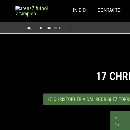
Ir
INICIO
CONTACTO
al
contenido
FAQS
REGLAMENTO
17
CHRI
#
17