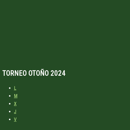
TORNEO OTOÑO 2024
L
M
X
J
V