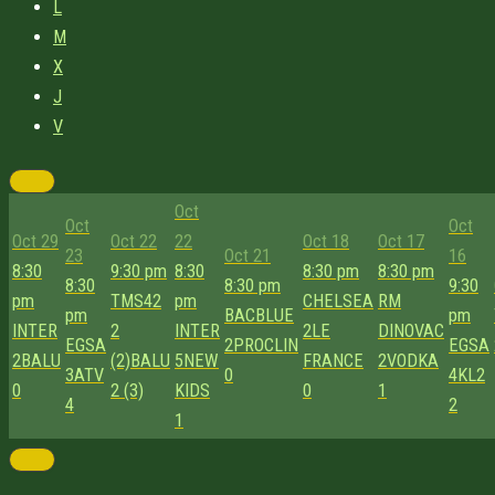
L
M
X
J
V
Oct
Oct
Oct
Oct 29
Oct 22
22
Oct 18
Oct 17
23
Oct 21
16
8:30
9:30 pm
8:30
8:30 pm
8:30 pm
8:30
8:30 pm
9:30
pm
TMS42
pm
CHELSEA
RM
pm
BACBLUE
pm
INTER
2
INTER
2
LE
DINOVAC
EGSA
2
PROCLIN
EGSA
2
BALU
(2)
BALU
5
NEW
FRANCE
2
VODKA
3
ATV
0
4
KL2
0
2 (3)
KIDS
0
1
4
2
1