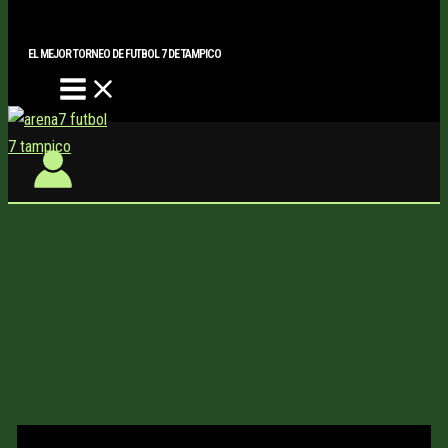
Main
Buscar..
Ir
Menu
al
EL MEJOR TORNEO DE FUTBOL 7 DE TAMPICO
contenido