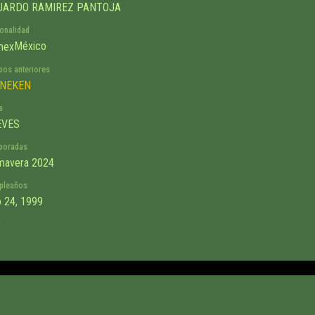
UARDO RAMIREZ PANTOJA
onalidad
México
pos anteriores
INEKEN
s
EVES
poradas
mavera 2024
pleaños
io 24, 1999
d