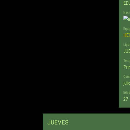
ED
Naci
Equi
HE
Liga
JU
Tem
Pri
Cum
jul
Eda
27
JUEVES