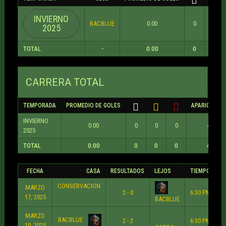
INVIERNO
BACBLUE
0.00
0
0
2025
TOTAL
-
0.00
0
0
CARRERA TOTAL
TEMPORADA
PROMEDIO DE GOLES
APARICIONES
INVIERNO
0.00
0
0
0
4
2025
TOTAL
0.00
0
0
0
4
FECHA
CASA
RESULTADOS
LEJOS
TIEMPO
CONSERVACION
MARZO
2 - 0
6:30 PM
17, 2025
BACBLUE
MARZO
BACBLUE
2 - 2
6:30 PM
10, 2025