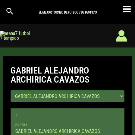
Ir
Mai
al
EL MEJOR TORNEO DE FUTBOL 7 DE TAMPICO
Men
contenido
GABRIEL ALEJANDRO
ARCHIRICA CAVAZOS
#
Nombre
GABRIEL ALEJANDRO ARCHIRICA CAVAZOS