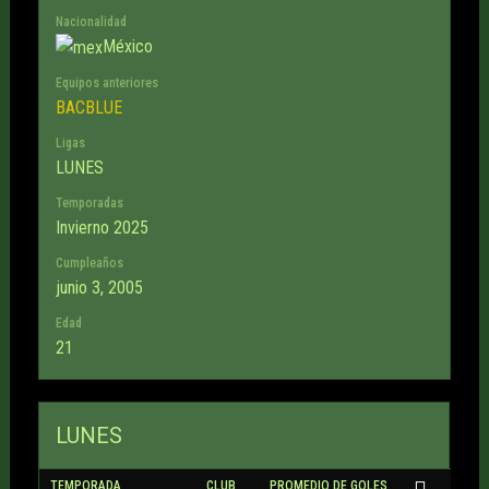
Nacionalidad
México
Equipos anteriores
BACBLUE
Ligas
LUNES
Temporadas
Invierno 2025
Cumpleaños
junio 3, 2005
Edad
21
LUNES
TEMPORADA
CLUB
PROMEDIO DE GOLES