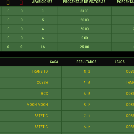
APARICIONES
PROCENTAJE DE VICTORIAS
PORCENTAJ
0
0
3
33.33
0
0
5
20.00
0
0
4
50.00
0
0
4
0.00
0
0
16
25.00
CASA
RESULTADOS
LEJOS
TRANSITO
COB
5 - 3
COBSA
TAMP
3 - 6
GCX
COB
6 - 5
MOON MOON
COB
5 - 2
ASTETIC
COB
7 - 1
ASTETIC
COB
5 - 2