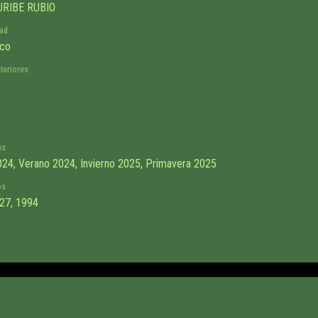
URIBE RUBIO
dad
co
teriores
as
24, Verano 2024, Invierno 2025, Primavera 2025
os
27, 1994