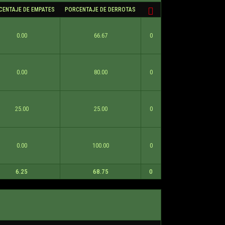
CENTAJE DE EMPATES
PORCENTAJE DE DERROTAS
0.00
66.67
0
0.00
80.00
0
25.00
25.00
0
0.00
100.00
0
6.25
68.75
0