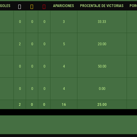
 GOLES
APARICIONES
PROCENTAJE DE VICTORIAS
POR
0
0
0
3
33.33
2
0
0
5
20.00
0
0
0
4
50.00
0
0
0
4
0.00
2
0
0
16
25.00