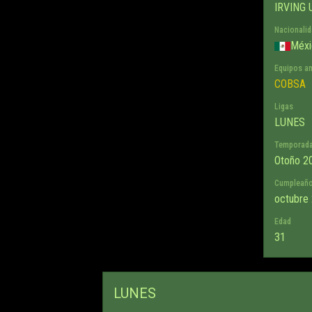
IRVING 
Nacionali
Méxi
Equipos an
COBSA
Ligas
LUNES
Temporad
Otoño 20
Cumpleañ
octubre 
Edad
31
LUNES