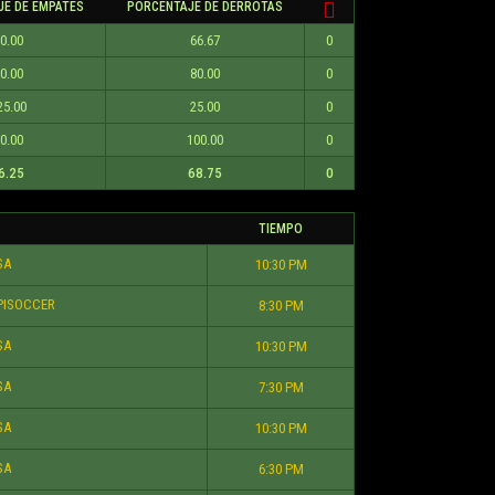
E DE EMPATES
PORCENTAJE DE DERROTAS
0.00
66.67
0
0.00
80.00
0
25.00
25.00
0
0.00
100.00
0
6.25
68.75
0
TIEMPO
SA
10:30 PM
ISOCCER
8:30 PM
SA
10:30 PM
SA
7:30 PM
SA
10:30 PM
SA
6:30 PM