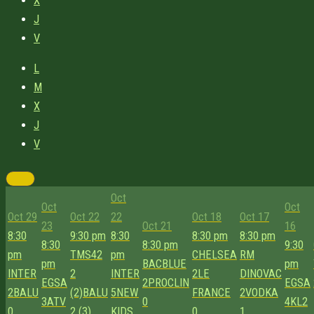
X
J
V
L
M
X
J
V
Oct
Oct
Oct
Oct 29
Oct 22
22
Oct 18
Oct 17
23
Oct 21
16
8:30
9:30 pm
8:30
8:30 pm
8:30 pm
8:30
8:30 pm
9:30
pm
TMS42
pm
CHELSEA
RM
pm
BACBLUE
pm
INTER
2
INTER
2
LE
DINOVAC
EGSA
2
PROCLIN
EGSA
2
BALU
(2)
BALU
5
NEW
FRANCE
2
VODKA
3
ATV
0
4
KL2
0
2 (3)
KIDS
0
1