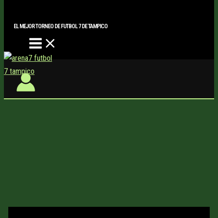
Main
Buscar..
Ir
Menu
al
EL MEJOR TORNEO DE FUTBOL 7 DE TAMPICO
contenido