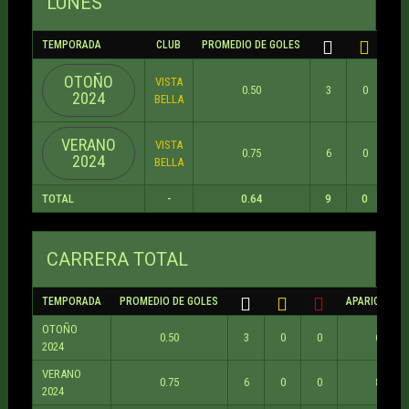
LUNES
TEMPORADA
CLUB
PROMEDIO DE GOLES
OTOÑO
VISTA
0.50
3
0
0
2024
BELLA
VERANO
VISTA
0.75
6
0
0
2024
BELLA
TOTAL
-
0.64
9
0
0
CARRERA TOTAL
TEMPORADA
PROMEDIO DE GOLES
APARICIONES
OTOÑO
0.50
3
0
0
6
2024
VERANO
0.75
6
0
0
8
2024