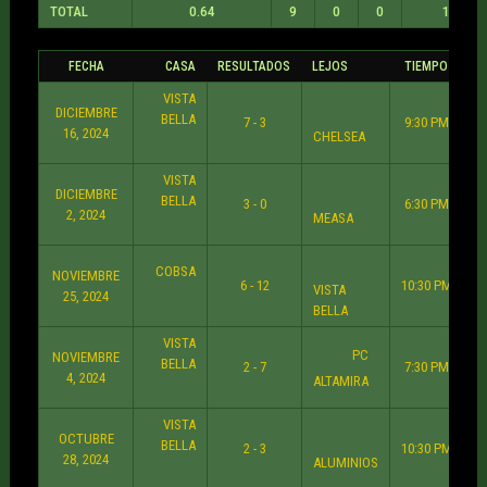
TOTAL
0.64
9
0
0
14
FECHA
CASA
RESULTADOS
LEJOS
TIEMPO
VISTA
DICIEMBRE
BELLA
7 - 3
9:30 PM
16, 2024
CHELSEA
VISTA
DICIEMBRE
BELLA
3 - 0
6:30 PM
2, 2024
MEASA
COBSA
NOVIEMBRE
6 - 12
10:30 PM
VISTA
25, 2024
BELLA
VISTA
PC
NOVIEMBRE
BELLA
2 - 7
7:30 PM
4, 2024
ALTAMIRA
VISTA
OCTUBRE
BELLA
2 - 3
10:30 PM
28, 2024
ALUMINIOS