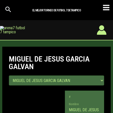
Ir
Mai
al
EL MEJOR TORNEO DE FUTBOL 7 DE TAMPICO
Men
contenido
MIGUEL DE JESUS GARCIA
GALVAN
#
Nombre
MIGUEL DE JESUS