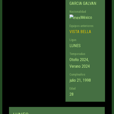
GARCIA GALVAN
Nacionalidad
México
Equipos anteriores
VISTA BELLA
Ligas
LUNES
Temporadas
Otoño 2024,
Verano 2024
Cumpleaños
julio 21, 1998
Edad
28