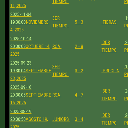
TIEMPO
P
11, 2025
2025-11-04
3ER
1
19:30:00
NOVIEMBRE
5 - 3
FIERAS
TIEMPO
P
4, 2025
2025-10-14
3ER
2
20:30:09
OCTUBRE 14,
RCA
2 - 8
TIEMPO
P
2025
2025-09-23
3ER
1
19:30:04
SEPTIEMBRE
3 - 2
PROCLIN
TIEMPO
P
23, 2025
2025-09-16
3ER
2
20:30:05
SEPTIEMBRE
RCA
4 - 7
TIEMPO
P
16, 2025
2025-08-19
3ER
2
20:30:50
AGOSTO 19,
JUNIORS
3 - 4
TIEMPO
P
2025