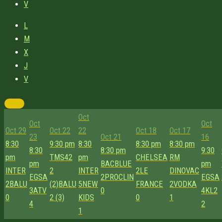
V
L
M
X
J
V
Oct
Oct
Oct
Oct 29
Oct 22
22
Oct 18
Oct 17
23
Oct 21
16
8:30
9:30 pm
8:30
8:30 pm
8:30 pm
8:30
8:30 pm
9:30
pm
TMS42
pm
CHELSEA
RM
pm
BACBLUE
pm
INTER
2
INTER
2
LE
DINOVAC
EGSA
2
PROCLIN
EGSA
2
BALU
(2)
BALU
5
NEW
FRANCE
2
VODKA
3
ATV
0
4
KL2
0
2 (3)
KIDS
0
1
4
2
1