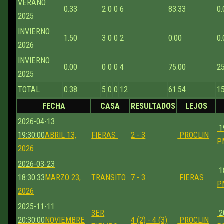
VERANO
0.33
2
0
0
6
83.33
0.
2025
INVIERNO
1.50
3
0
0
2
0.00
0.
2026
INVIERNO
0.00
0
0
0
4
75.00
2
2025
TOTAL
0.38
5
0
0
12
61.54
1
FECHA
CASA
RESULTADOS
LEJOS
2026-04-13
1
19:30:00
ABRIL 13,
FIERAS
2 - 3
PROCLIN
P
2026
2026-03-23
1
18:30:33
MARZO 23,
TRANSITO
7 - 3
FIERAS
P
2026
2025-11-11
3ER
2
20:30:00
NOVIEMBRE
4 (2) - 4 (3)
PROCLIN