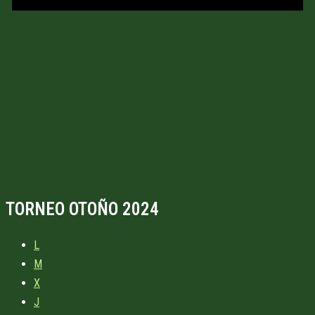
TORNEO OTOÑO 2024
L
M
X
J