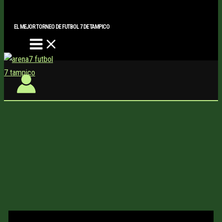
Main
Buscar..
Ir
Menu
al
EL MEJOR TORNEO DE FUTBOL 7 DE TAMPICO
contenido