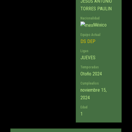
JESUS ANTONIO
TORRES PAULIN
Nacionalidad
México
Equipo Actual
DS DEP
Ligas
JUEVES
Temporadas
Otoño 2024
Cumpleaños
noviembre 15,
2024
Edad
1