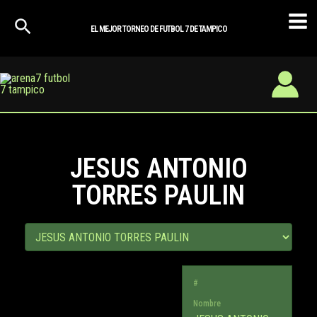
Ir
Mai
al
EL MEJOR TORNEO DE FUTBOL 7 DE TAMPICO
Men
contenido
JESUS ANTONIO
TORRES PAULIN
#
Nombre