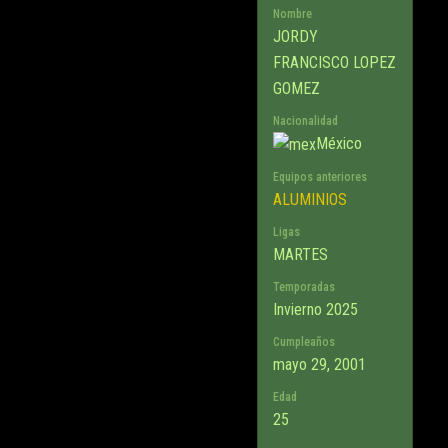
Nombre
JORDY
FRANCISCO LOPEZ
GOMEZ
Nacionalidad
México
Equipos anteriores
ALUMINIOS
Ligas
MARTES
Temporadas
Invierno 2025
Cumpleaños
mayo 29, 2001
Edad
25