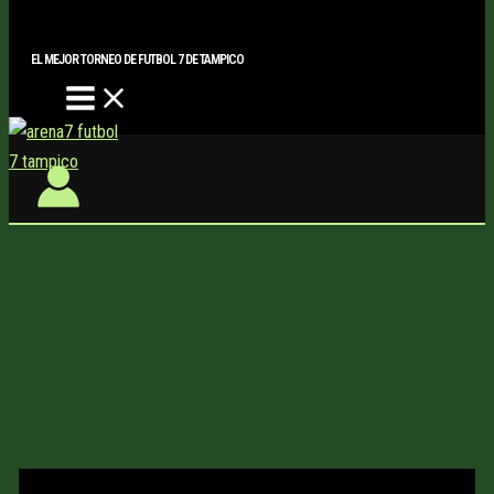
Main
Buscar..
Ir
Menu
al
EL MEJOR TORNEO DE FUTBOL 7 DE TAMPICO
contenido