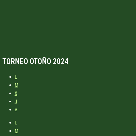
TORNEO OTOÑO 2024
L
M
X
J
V
L
M