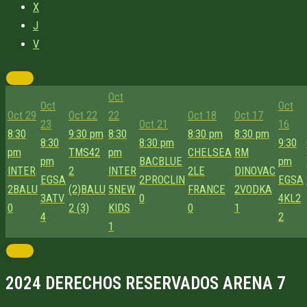
X
J
V
Oct
Oct
Oct
Oct 29
Oct 22
22
Oct 18
Oct 17
23
Oct 21
16
8:30
9:30 pm
8:30
8:30 pm
8:30 pm
8:30
8:30 pm
9:30
pm
TMS42
pm
CHELSEA
RM
pm
BACBLUE
pm
INTER
2
INTER
2
LE
DINOVAC
EGSA
2
PROCLIN
EGSA
2
BALU
(2)
BALU
5
NEW
FRANCE
2
VODKA
3
ATV
0
4
KL2
0
2 (3)
KIDS
0
1
4
2
1
2024 DERECHOS RESERVADOS ARENA 7