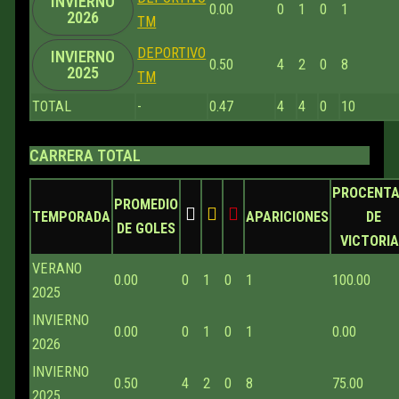
INVIERNO
0.00
0
1
0
1
2026
TM
DEPORTIVO
INVIERNO
0.50
4
2
0
8
2025
TM
TOTAL
-
0.47
4
4
0
10
CARRERA TOTAL
PROCENTA
PROMEDIO
TEMPORADA
APARICIONES
DE
DE GOLES
VICTORI
VERANO
0.00
0
1
0
1
100.00
2025
INVIERNO
0.00
0
1
0
1
0.00
2026
INVIERNO
0.50
4
2
0
8
75.00
2025