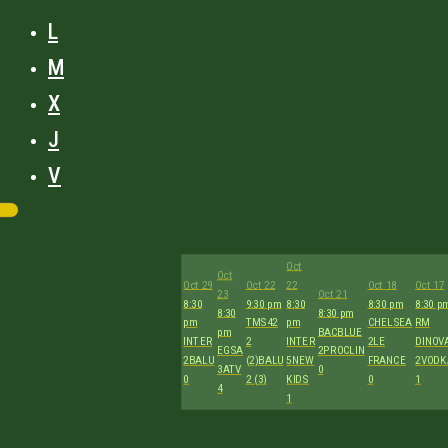
L
M
X
J
V
Oct
Oct
Oct 29
Oct 22
22
Oct 18
Oct 17
23
Oct 21
8:30
9:30 pm
8:30
8:30 pm
8:30 p
8:30
8:30 pm
pm
TMS42
pm
CHELSEA
RM
pm
BACBLUE
INTER
2
INTER
2
LE
DINOV
EGSA
2
PROCLIN
2
BALU
(2)
BALU
5
NEW
FRANCE
2
VODK
3
ATV
0
0
2 (3)
KIDS
0
1
4
1