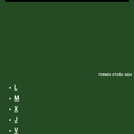
TORNEO OTOÑO 2024
L
M
X
J
V