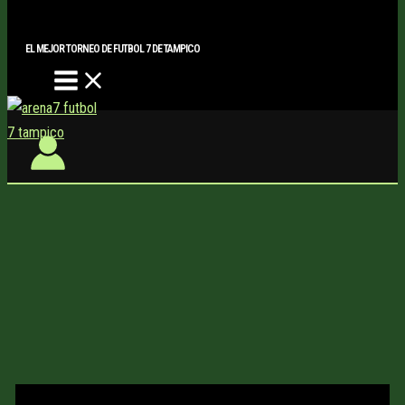
Main
Buscar..
Ir
Menu
al
EL MEJOR TORNEO DE FUTBOL 7 DE TAMPICO
contenido