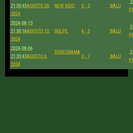
2
21:30:45
AGOSTO 20,
NEW KIDS
3 - 3
BALU
P
2024
2024-08-13
2
21:30:16
AGOSTO 13,
GOLPE
4 - 5
BALU
P
2024
2024-08-06
DOREGRAMA
2
21:30:43
AGOSTO 6,
3 - 7
BALU
P
2024