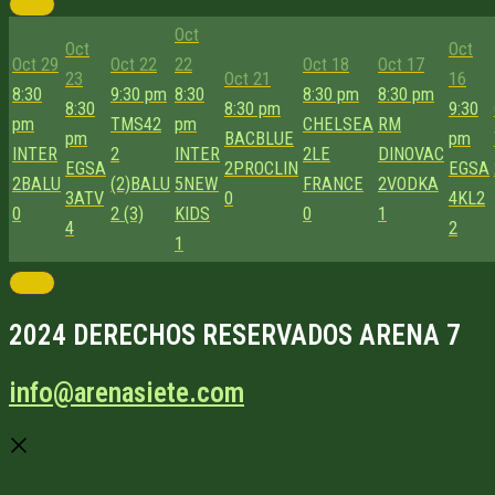
Oct
Oct
Oct
Oct 29
Oct 22
22
Oct 18
Oct 17
23
Oct 21
16
8:30
9:30 pm
8:30
8:30 pm
8:30 pm
8:30
8:30 pm
9:30
pm
TMS42
pm
CHELSEA
RM
pm
BACBLUE
pm
INTER
2
INTER
2
LE
DINOVAC
EGSA
2
PROCLIN
EGSA
2
BALU
(2)
BALU
5
NEW
FRANCE
2
VODKA
3
ATV
0
4
KL2
0
2 (3)
KIDS
0
1
4
2
1
2024 DERECHOS RESERVADOS ARENA 7
info@arenasiete.com