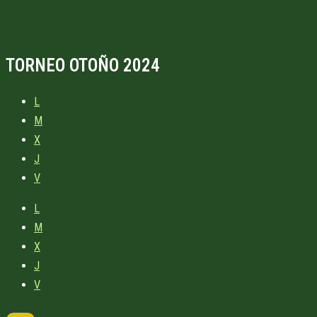
TORNEO OTOÑO 2024
L
M
X
J
V
L
M
X
J
V