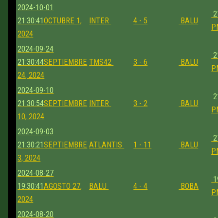
2024-10-01
2
21:30:41
OCTUBRE 1,
INTER
4 - 5
BALU
P
2024
2024-09-24
2
21:30:44
SEPTIEMBRE
TMS42
3 - 6
BALU
P
24, 2024
2024-09-10
2
21:30:54
SEPTIEMBRE
INTER
3 - 2
BALU
P
10, 2024
2024-09-03
2
21:30:21
SEPTIEMBRE
ATLANTIS
1 - 11
BALU
P
3, 2024
2024-08-27
1
19:30:41
AGOSTO 27,
BALU
4 - 4
BOBA
P
2024
2024-08-20