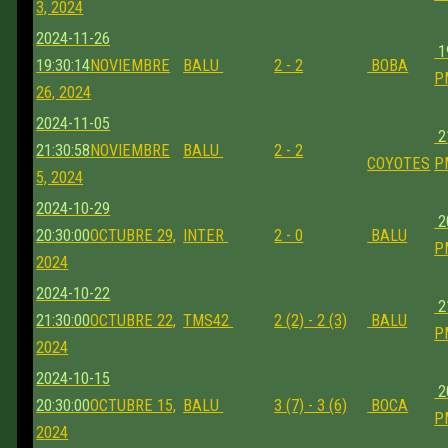
3, 2024
2024-11-26
1
19:30:14
NOVIEMBRE
BALU
2 - 2
BOBA
P
26, 2024
2024-11-05
2
21:30:58
NOVIEMBRE
BALU
2 - 2
COYOTES
P
5, 2024
2024-10-29
2
20:30:00
OCTUBRE 29,
INTER
2 - 0
BALU
P
2024
2024-10-22
2
21:30:00
OCTUBRE 22,
TMS42
2 (2) - 2 (3)
BALU
P
2024
2024-10-15
2
20:30:00
OCTUBRE 15,
BALU
3 (7) - 3 (6)
BOCA
P
2024