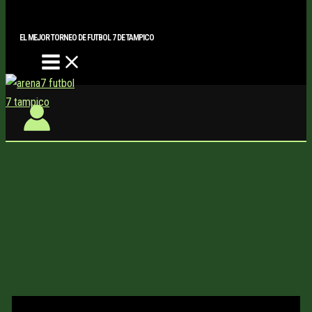
Main
Buscar..
Ir
Menu
al
EL MEJOR TORNEO DE FUTBOL 7 DE TAMPICO
contenido