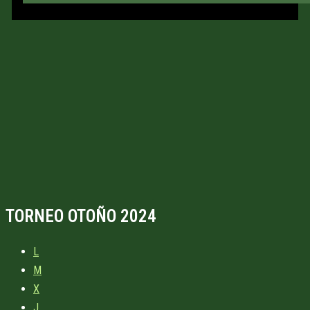
TORNEO OTOÑO 2024
L
M
X
J