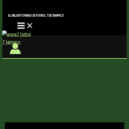
Main
Buscar..
Ir
Menu
al
EL MEJOR TORNEO DE FUTBOL 7 DE TAMPICO
contenido