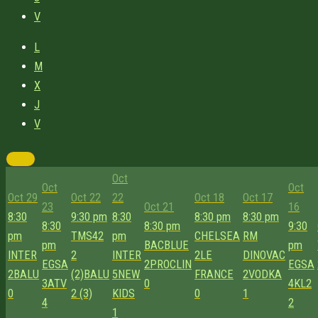
V
L
M
X
J
V
Oct
Oct
Oct
Oct 29
Oct 22
22
Oct 18
Oct 17
23
Oct 21
16
8:30
9:30 pm
8:30
8:30 pm
8:30 pm
8:30
8:30 pm
9:30
pm
TMS42
pm
CHELSEA
RM
pm
BACBLUE
pm
INTER
2
INTER
2
LE
DINOVAC
EGSA
2
PROCLIN
EGSA
2
BALU
(2)
BALU
5
NEW
FRANCE
2
VODKA
3
ATV
0
4
KL2
0
2 (3)
KIDS
0
1
4
2
1