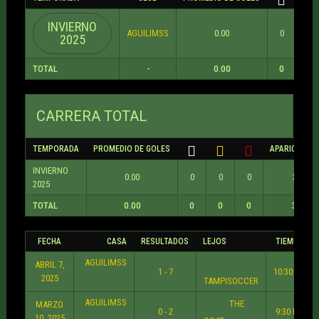
INVIERNO
AGUILIMSS
0.00
0
0
2025
TOTAL
-
0.00
0
0
CARRERA TOTAL
TEMPORADA
PROMEDIO DE GOLES
APARICIONES
INVIERNO
0.00
0
0
0
3
2025
TOTAL
0.00
0
0
0
3
FECHA
CASA
RESULTADOS
LEJOS
TIEMPO
AGUILIMSS
ABRIL 7,
1 - 7
10:30 PM
2025
TAMPISOCCER
AGUILIMSS
THE
MARZO
0 - 2
9:30 PM
10, 2025