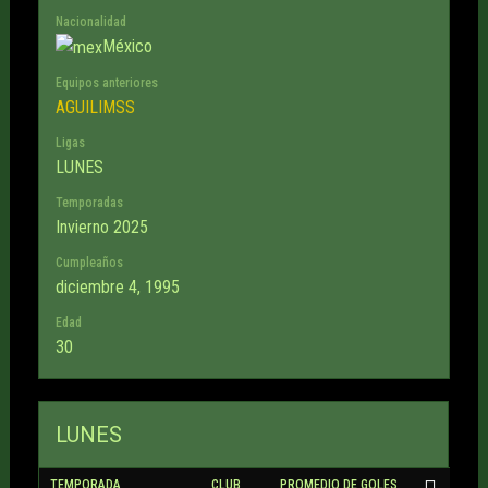
Nacionalidad
México
Equipos anteriores
AGUILIMSS
Ligas
LUNES
Temporadas
Invierno 2025
Cumpleaños
diciembre 4, 1995
Edad
30
LUNES
TEMPORADA
CLUB
PROMEDIO DE GOLES