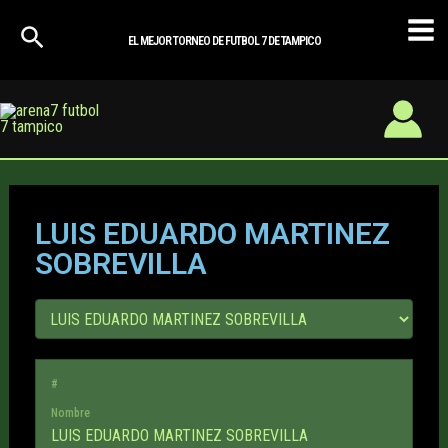
Ir
Mai
al
EL MEJOR TORNEO DE FUTBOL 7 DE TAMPICO
Men
contenido
LUIS EDUARDO MARTINEZ
SOBREVILLA
#
Nombre
LUIS EDUARDO MARTINEZ SOBREVILLA