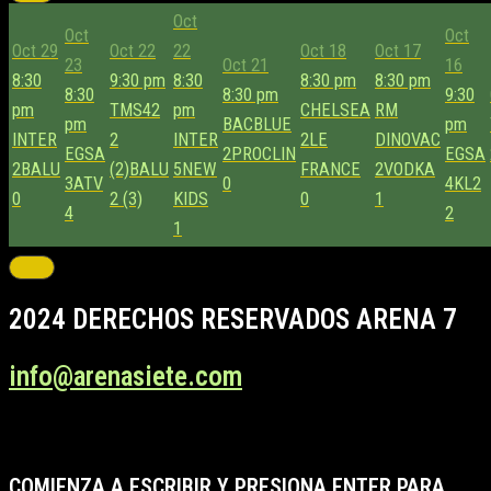
Oct
Oct
Oct
Oct 29
Oct 22
22
Oct 18
Oct 17
23
Oct 21
16
8:30
9:30 pm
8:30
8:30 pm
8:30 pm
8:30
8:30 pm
9:30
pm
TMS42
pm
CHELSEA
RM
pm
BACBLUE
pm
INTER
2
INTER
2
LE
DINOVAC
EGSA
2
PROCLIN
EGSA
2
BALU
(2)
BALU
5
NEW
FRANCE
2
VODKA
3
ATV
0
4
KL2
0
2 (3)
KIDS
0
1
4
2
1
2024 DERECHOS RESERVADOS ARENA 7
info@arenasiete.com
COMIENZA A ESCRIBIR Y PRESIONA ENTER PARA