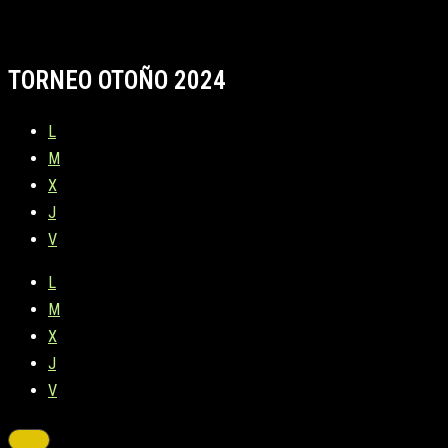
TORNEO OTOÑO 2024
L
M
X
J
V
L
M
X
J
V