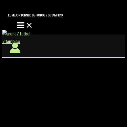
Main
Buscar..
Ir
Menu
al
EL MEJOR TORNEO DE FUTBOL 7 DE TAMPICO
contenido