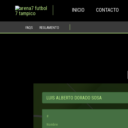
Ir
INICIO
CONTACTO
al
contenido
FAQS
REGLAMENTO
#
Nombre