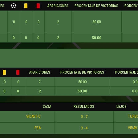
LES
APARICIONES
PROCENTAJE DE VICTORIAS
PORCEN
0
0
0
2
50.00
0
0
0
2
50.00
APARICIONES
PROCENTAJE DE VICTORIAS
PORCENTAJE 
0
0
2
50.00
0.0
0
0
2
50.00
0.0
CASA
RESULTADOS
LEJOS
VIDAV FC
TURB
5 - 7
PEA
VIDAV
3 - 4