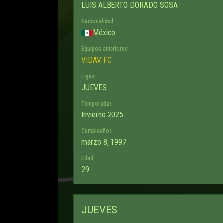
LUIS ALBERTO DORADO SOSA
Nacionalidad
México
Equipos anteriores
VIDAV FC
Ligas
JUEVES
Temporadas
Invierno 2025
Cumpleaños
marzo 8, 1997
Edad
29
JUEVES