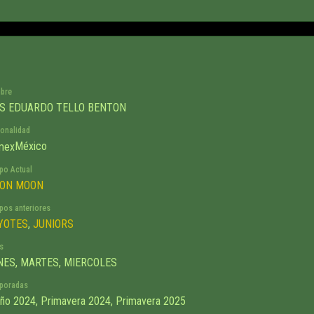
bre
IS EDUARDO TELLO BENTON
onalidad
México
po Actual
ON MOON
pos anteriores
YOTES
,
JUNIORS
s
NES, MARTES, MIERCOLES
poradas
ño 2024, Primavera 2024, Primavera 2025