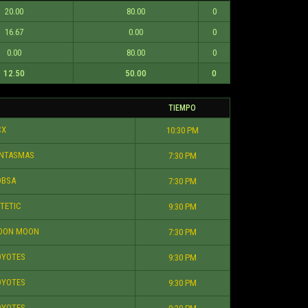
20.00
80.00
0
16.67
0.00
0
0.00
80.00
0
12.50
50.00
0
TIEMPO
X
10:30 PM
NTASMAS
7:30 PM
BSA
7:30 PM
TETIC
9:30 PM
ON MOON
7:30 PM
YOTES
9:30 PM
YOTES
9:30 PM
YOTES