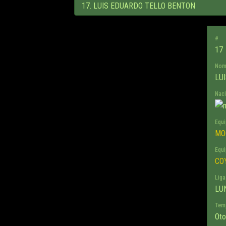
#
17
Nom
LU
Naci
Equi
MO
Equi
CO
Liga
LU
Tem
Oto