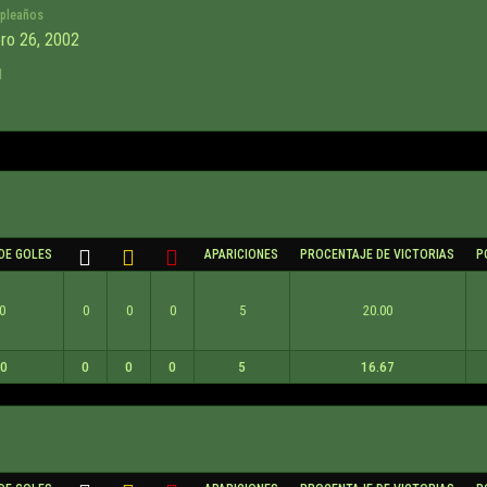
pleaños
ro 26, 2002
d
DE GOLES
APARICIONES
PROCENTAJE DE VICTORIAS
P
0
0
0
0
5
20.00
00
0
0
0
5
16.67