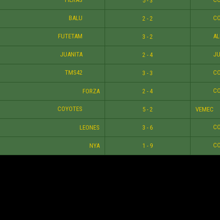
5 - 3
BALU
CO
2 - 2
FUTETAM
AL
3 - 2
JUANITA
JU
2 - 4
TMS42
CO
3 - 3
CO
FORZA
2 - 4
COYOTES
5 - 2
VEMEC
CO
LEONES
3 - 6
CO
NYA
1 - 9