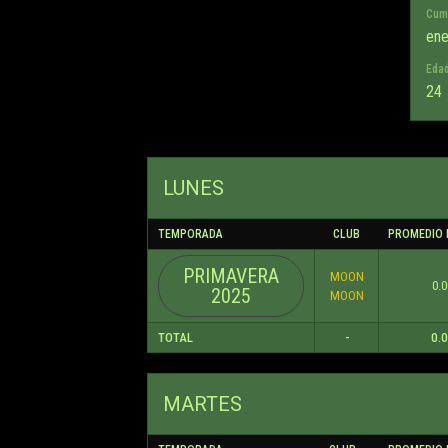
Cum
ene
Eda
24
LUNES
TEMPORADA
CLUB
PROMEDIO 
PRIMAVERA
MOON
0.0
2025
MOON
TOTAL
-
0.
MARTES