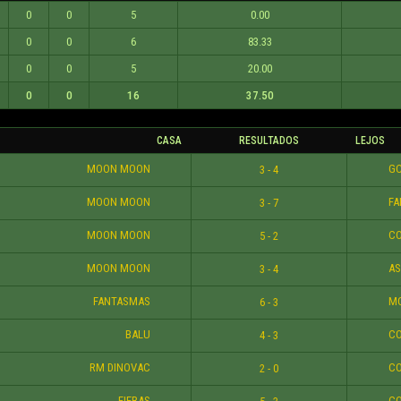
0
0
5
0.00
0
0
6
83.33
0
0
5
20.00
0
0
16
37.50
CASA
RESULTADOS
LEJOS
MOON MOON
GC
3 - 4
MOON MOON
FA
3 - 7
MOON MOON
CO
5 - 2
MOON MOON
AS
3 - 4
FANTASMAS
MO
6 - 3
BALU
CO
4 - 3
RM DINOVAC
CO
2 - 0
FIERAS
CO