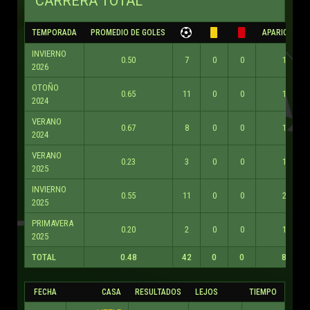
CARRERA TOTAL
TEMPORADA
PROMEDIO DE GOLES
APARICIONES
INVIERNO
0.50
7
0
0
14
2026
OTOÑO
0.65
11
0
0
17
2024
VERANO
0.67
8
0
0
12
2024
VERANO
0.23
3
0
0
13
2025
INVIERNO
0.55
11
0
0
20
2025
PRIMAVERA
0.20
2
0
0
10
2025
TOTAL
0.48
42
0
0
86
FECHA
CASA
RESULTADOS
LEJOS
TIEMPO