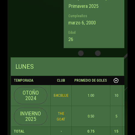
Primavera 2025
Cumpleaños
marzo 6, 2000
Edad
26
LUNES
TEMPORADA
CLUB
PROMEDIO DE GOLES
OTOÑO
BACBLUE
1.00
10
0
2024
INVIERNO
THE
0.50
5
0
2025
GOAT
TOTAL
-
0.75
15
0