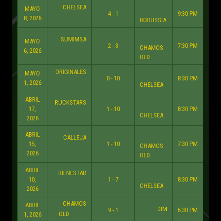
CHELSEA
MAYO
4 - 1
9:30 PM
8, 2026
BORUSSIA
SUMIMSA
MAYO
2 - 3
7:30 PM
CHAMOS
6, 2026
OLD
ORIGINALES
MAYO
0 - 10
8:30 PM
1, 2026
CHELSEA
ABRIL
RUCKSTARS
17,
1 - 10
8:30 PM
CHELSEA
2026
ABRIL
CALLEJA
15,
1 - 10
7:30 PM
CHAMOS
2026
OLD
ABRIL
BIENESTAR
10,
1 - 7
8:30 PM
CHELSEA
2026
CHAMOS
ABRIL
DIM
9 - 1
6:30 PM
OLD
1, 2026