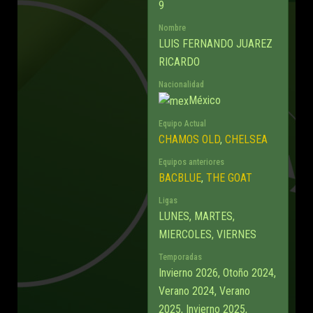
9
Nombre
LUIS FERNANDO JUAREZ
RICARDO
Nacionalidad
México
Equipo Actual
CHAMOS OLD
,
CHELSEA
Equipos anteriores
BACBLUE
,
THE GOAT
Ligas
LUNES, MARTES,
MIERCOLES, VIERNES
Temporadas
Invierno 2026, Otoño 2024,
Verano 2024, Verano
2025, Invierno 2025,