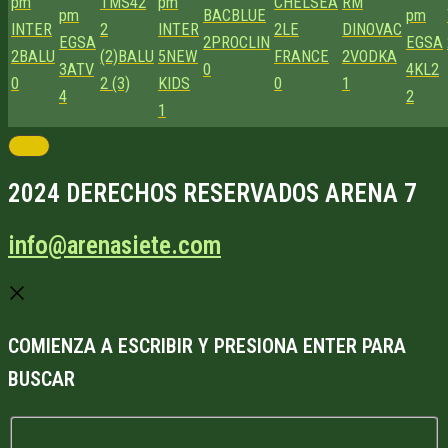
pm
TMS42
pm
CHELSEA
RM
pm
BACBLUE
pm
INTER
2
INTER
2
LE
DINOVAC
EGSA
2
PROCLIN
EGSA
2
BALU
(2)
BALU
5
NEW
FRANCE
2
VODKA
3
ATV
0
4
KL2
0
2 (3)
KIDS
0
1
4
2
1
2024 DERECHOS RESERVADOS ARENA 7
info@arenasiete.com
COMIENZA A ESCRIBIR Y PRESIONA ENTER PARA
BUSCAR