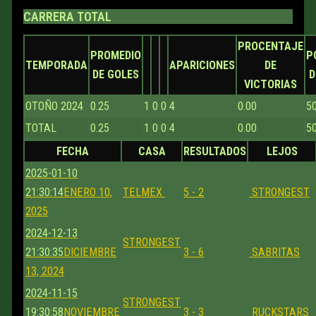
CARRERA TOTAL
PROCENTAJE
PROMEDIO
P
TEMPORADA
APARICIONES
DE
DE GOLES
D
VICTORIAS
OTOÑO 2024
0.25
1
0
0
4
0.00
5
TOTAL
0.25
1
0
0
4
0.00
5
FECHA
CASA
RESULTADOS
LEJOS
2025-01-10
21:30:14
ENERO 10,
TELMEX
5 - 2
STRONGEST
2025
2024-12-13
STRONGEST
21:30:35
DICIEMBRE
3 - 6
SABRITAS
13, 2024
2024-11-15
STRONGEST
19:30:58
NOVIEMBRE
3 - 3
RUCKSTARS