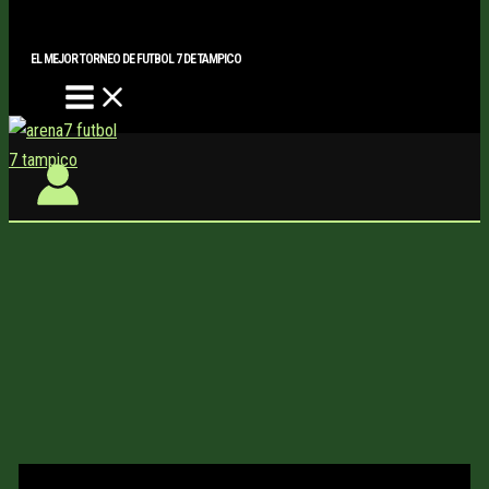
Main
Buscar..
Ir
Menu
al
EL MEJOR TORNEO DE FUTBOL 7 DE TAMPICO
contenido