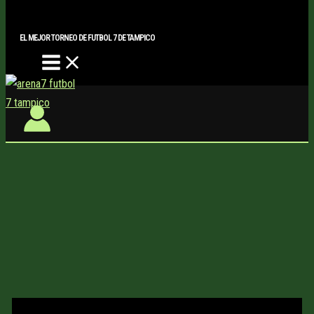
Main
Buscar..
Ir
Menu
al
EL MEJOR TORNEO DE FUTBOL 7 DE TAMPICO
contenido