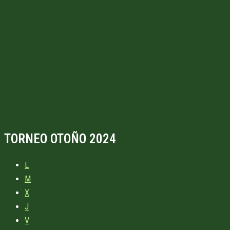
TORNEO OTOÑO 2024
L
M
X
J
V