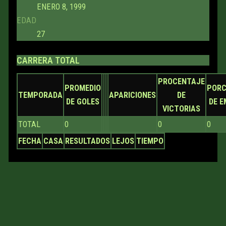
ENERO 8, 1999
EDAD
27
CARRERA TOTAL
PROCENTAJE
PROMEDIO
PORC
TEMPORADA
APARICIONES
DE
DE GOLES
DE 
VICTORIAS
TOTAL
0
0
0
FECHA
CASA
RESULTADOS
LEJOS
TIEMPO