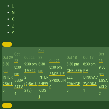
L
M
X
J
V
Oct
Oct
Oct
Oct 29
Oct 22
22
Oct 18
Oct 17
23
Oct 21
16
8:30
9:30 pm
8:30
8:30 pm
8:30 pm
8:30
8:30 pm
9:30
pm
TMS42
pm
CHELSEA
RM
pm
BACBLUE
pm
INTER
2
INTER
2
LE
DINOVAC
EGSA
2
PROCLIN
EGSA
2
BALU
(2)
BALU
5
NEW
FRANCE
2
VODKA
3
ATV
0
4
KL2
0
2 (3)
KIDS
0
1
4
2
1