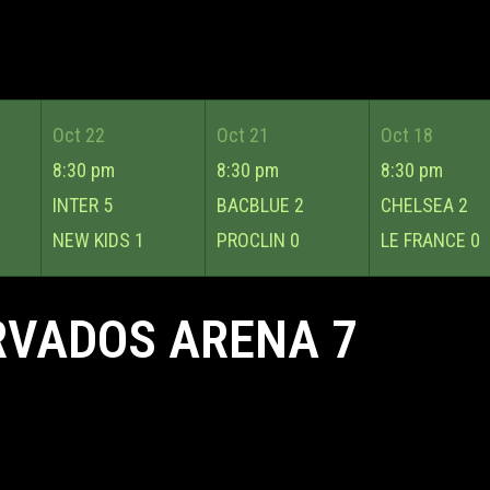
Oct 22
Oct 21
Oct 18
8:30 pm
8:30 pm
8:30 pm
INTER
5
BACBLUE
2
CHELSEA
2
NEW KIDS
1
PROCLIN
0
LE FRANCE
0
RVADOS ARENA 7