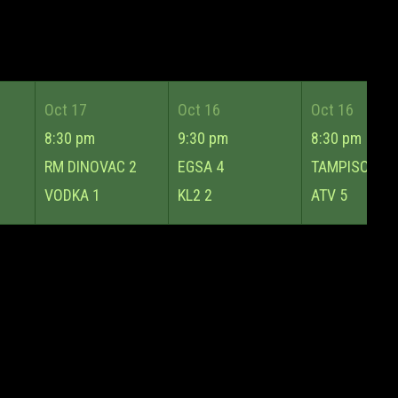
Oct 17
Oct 16
Oct 16
8:30 pm
9:30 pm
8:30 pm
RM DINOVAC
2
EGSA
4
TAMPISOCCE
VODKA
1
KL2
2
ATV
5