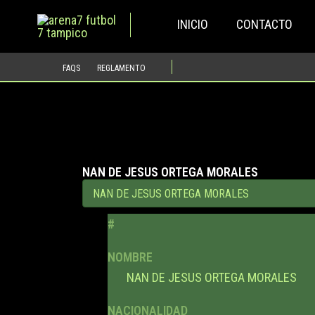
Ir
INICIO
CONTACTO
al
contenido
FAQS
REGLAMENTO
NAN DE JESUS ORTEGA MORALES
#
NOMBRE
NAN DE JESUS ORTEGA MORALES
NACIONALIDAD