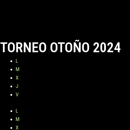
TORNEO OTOÑO 2024
L
M
X
J
V
L
M
X