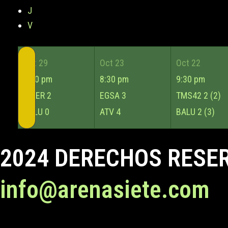
J
V
Oct 29
Oct 23
Oct 22
8:30 pm
8:30 pm
9:30 pm
INTER
2
EGSA
3
TMS42
2 (2)
BALU
0
ATV
4
BALU
2 (3)
2024 DERECHOS RESE
info@arenasiete.com