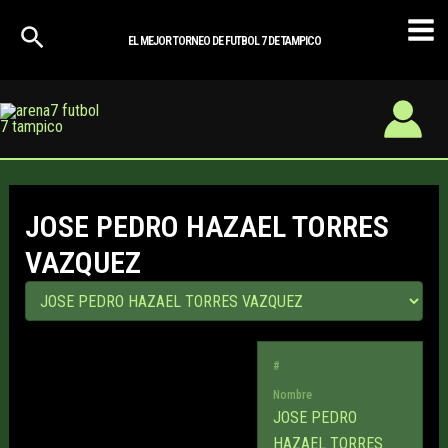
Ir
Mai
al
EL MEJOR TORNEO DE FUTBOL 7 DE TAMPICO
Men
contenido
JOSE PEDRO HAZAEL TORRES
VAZQUEZ
#
Nombre
JOSE PEDRO
HAZAEL TORRES