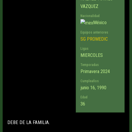
VAZQUEZ
Nacionalidad
México
Equipos anteriores
SG PROMEDIC
Ligas
MIERCOLES
Temporadas
Primavera 2024
Cumpleaños
junio 16, 1990
Edad
36
DEBE DE LA FAMILIA.