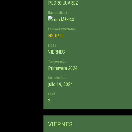
PEDRO JUAREZ
Nacionalidad
México
Equipos anteriores
HSJP II
Ligas
VIERNES
Temporadas
Primavera 2024
Cumpleaños
julio 19, 2024
Edad
2
VIERNES