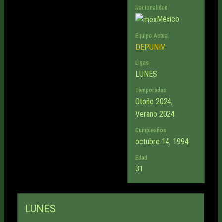
Nacionalidad
México
Equipo Actual
DEPUNIV
Ligas
LUNES
Temporadas
Otoño 2024,
Verano 2024
Cumpleaños
octubre 14, 1994
Edad
31
LUNES