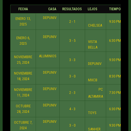
FECHA
CASA
RESULTADOS
LEJOS
TIEMPO
DEPUNIV
ENERO 13,
2 - 1
9:30 PM
2025
CHELSEA
DEPUNIV
ENERO 6,
3 - 5
6:30 PM
VISTA
2025
BELLA
ALUMINIOS
NOVIEMBRE
3 - 3
9:30 PM
25, 2024
DEPUNIV
DEPUNIV
NOVIEMBRE
3 - 0
8:30 PM
18, 2024
MXCB
DEPUNIV
PC
NOVIEMBRE
2 - 3
7:30 PM
11, 2024
ALTAMIRA
DEPUNIV
OCTUBRE
4 - 3
6:30 PM
28, 2024
TOYS
DEPUNIV
OCTUBRE 7,
3 - 0
9:30 PM
2024
SANHER