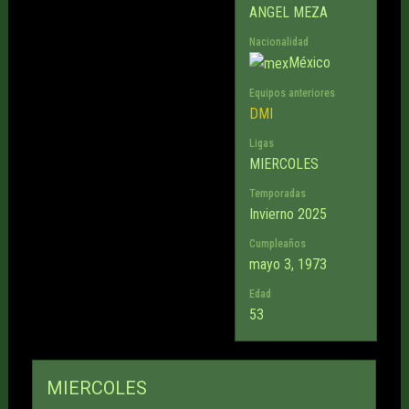
ANGEL MEZA
Nacionalidad
México
Equipos anteriores
DMI
Ligas
MIERCOLES
Temporadas
Invierno 2025
Cumpleaños
mayo 3, 1973
Edad
53
MIERCOLES