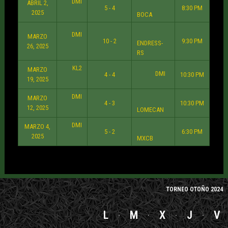
DMI
ABRIL 2,
5 - 4
8:30 PM
2025
BOCA
DMI
MARZO
10 - 2
9:30 PM
ENDRESS-
26, 2025
RS
KL2
MARZO
DMI
4 - 4
10:30 PM
19, 2025
DMI
MARZO
4 - 3
10:30 PM
12, 2025
LOMECAN
DMI
MARZO 4,
5 - 2
6:30 PM
2025
MXCB
TORNEO OTOÑO 2024
L
M
X
J
V