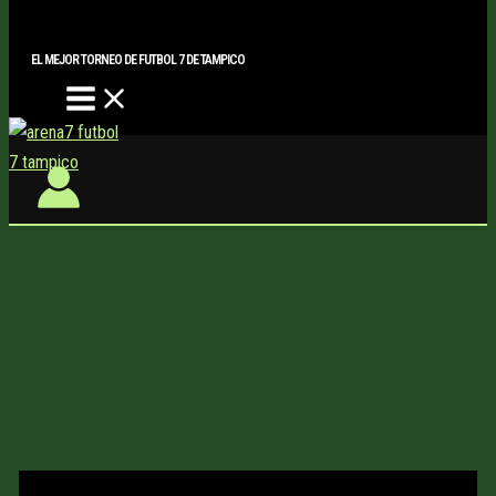
Main
Buscar..
Ir
Menu
al
EL MEJOR TORNEO DE FUTBOL 7 DE TAMPICO
contenido