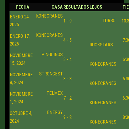
FECHA
CASA
RESULTADOS
LEJOS
TI
KONECRANES
ENERO 24,
TURBO
1 - 9
10:
2025
KONECRANES
ENERO 17,
4 - 5
7:
2025
RUCKSTARS
PINGÜINOS
NOVIEMBRE
3 - 4
6:
15, 2024
KONECRANES
STRONGEST
NOVIEMBRE
3 - 3
6:
8, 2024
KONECRANES
TELMEX
NOVIEMBRE
7 - 2
6:
1, 2024
KONECRANES
ENERGY
OCTUBRE 4,
9 - 2
8:
2024
KONECRANES