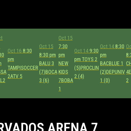
ct
Oct 15
6
Oct 15
7:30
Oct 14
8:30
Oc
Oct 16
8:30
Oct 14
9:30
30
8:30 pm
pm
pm
8:
pm
pm
TOYS
2
m
BALU
3
NEW
BACBLUE
1
C
TAMPISOCCER
(5)
PROCLIN
GSA
(7)
BOCA
KIDS
(2)
DEPUNIV
4
2
ATV
5
2 (4)
KL2
3 (6)
7
BOBA
1 (0)
2
1
RVADOS ARENA 7