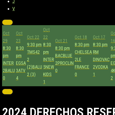
J
V
Oct
Oct
Oct
O
Oct 22
22
Oct 18
Oct 17
29
23
Oct 21
1
9:30 pm
8:30
8:30 pm
8:30 pm
8:30
8:30
8:30 pm
9:
TMS42
pm
CHELSEA
RM
pm
pm
BACBLUE
p
2
INTER
2
LE
DINOVAC
INTER
EGSA
2
PROCLIN
E
(2)
BALU
5
NEW
FRANCE
2
VODKA
2
BALU
3
ATV
0
4
2 (3)
KIDS
0
1
0
4
2
1
2024 DERECHOS RESE