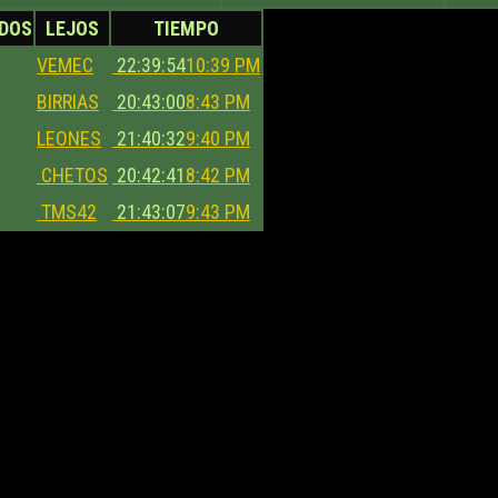
DOS
LEJOS
TIEMPO
VEMEC
22:39:54
10:39 PM
BIRRIAS
20:43:00
8:43 PM
LEONES
21:40:32
9:40 PM
CHETOS
20:42:41
8:42 PM
TMS42
21:43:07
9:43 PM