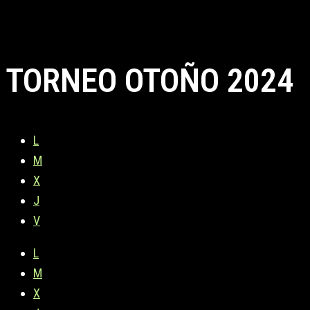
TORNEO OTOÑO 2024
L
M
X
J
V
L
M
X